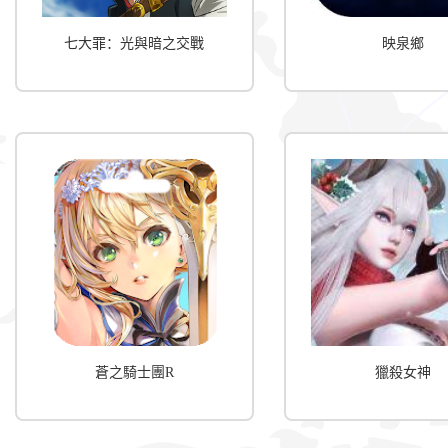
七大罪：光與暗之交戰
映泉鄉
蒼之騎士團R
獵殺女神