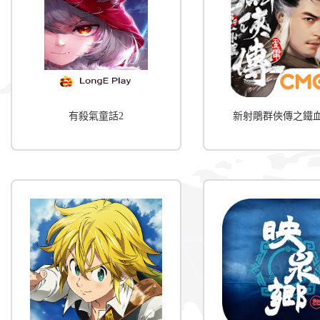
有殺氣童話2
新射鵰群俠傳之鐵