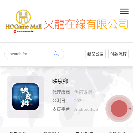
新聞公告
付款流程
映泉鄉
代理廠商
魚拓遊戲
公測日
2020
支援平台
Android.IOS