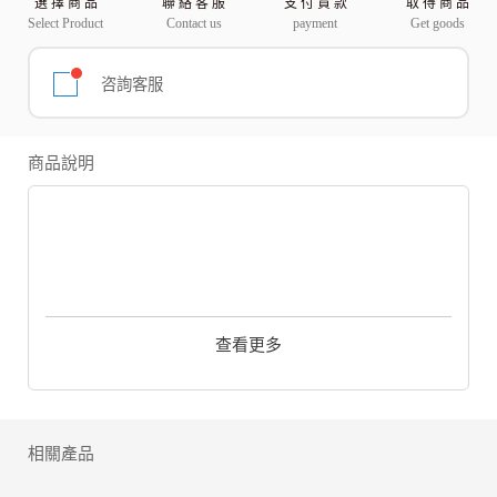
選 擇 商 品
聯 絡 客 服
支 付 貨 款
取 得 商 品
Select Product
Contact us
payment
Get goods
咨詢客服
商品說明
魚拓遊戲全新力作，以經營溫泉為主軸，從台灣原創故事出發，融入
在地文化、傳說。
遊戲藉有簡單的操作來經營溫泉、食堂等單位，培訓員工、招攬客人
查看更多
獲得各種獎賞、寶物。
故事豐富，有洋蔥
遊戲故事由台灣古代史料、地方特色、民俗傳說改編的原創奇幻故
事，登場角色多為神靈鬼怪。玩家將與故事主角經歷一場美妙的異世
界奇幻旅程
放置經營，輕鬆玩
相關產品
簡單操作後溫泉就可以開始營業。放置玩，超休閒。玩家還可以自訂
溫泉設施、培養員工把溫泉經營的有聲有色，如果經營得當，還可能
會吸引神秘角色來訪喔~