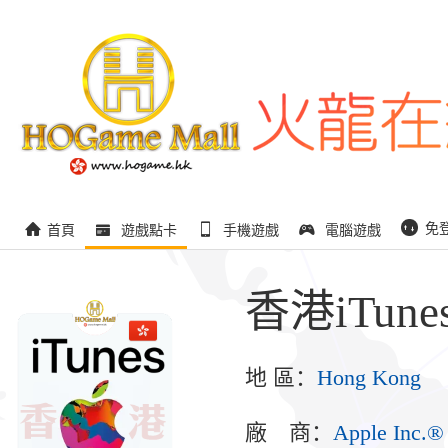
免
首頁
遊戲點卡
手機遊戲
電腦遊戲
香港iTune
地 區：
Hong Kong
廠 商：
Apple Inc.®