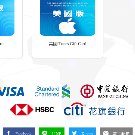
rd
美國iTunes Gift Card
Facebook
LINE
X.com
電子郵箱