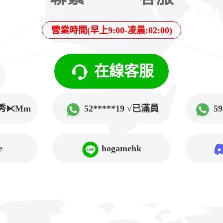
營業時間(早上9:00-凌晨:02:00)
在線客服
√韓秀⧔Mm
52*****19 √已滿員
5
➲Lucy
e
hogamehk