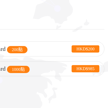
ard
HKD$200
200點
ard
HKD$985
1000點