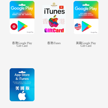
『里歐涅絲王國』
王國的公主 伊麗莎白
察覺聖騎士的異樣
於是獨自旅行尋找
能阻止他們的人。
那正是背叛王國，
與全部聖騎士為敵的罪人<七大罪>
香港Google Play
香港iTunes
美國Google Play
Gift Card
Gift Card
在一個小酒吧
伊麗莎白遇見了少年 梅里奧達斯
開始改變整個世界命運的驚險冒險。