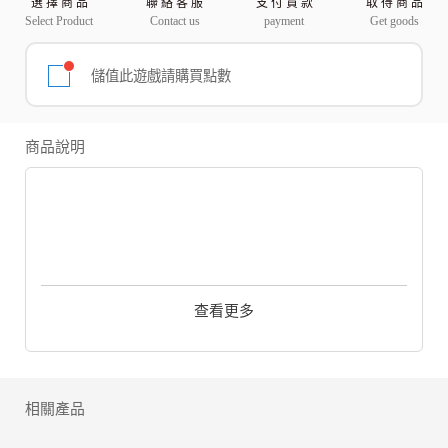
選 擇 商 品
聯 絡 客 服
支 付 貨 款
取 得 商 品
Select Product
Contact us
payment
Get goods
儲值此遊戲請購買點數
商品說明
七大罪:
光與暗之交戰
關於人和非人之物的世界
查看更多
尚未分隔的古老物語
聖騎士擁有強大的魔力
是被人們敬畏以及讚頌的存在。
相關產品
聖騎士守護著