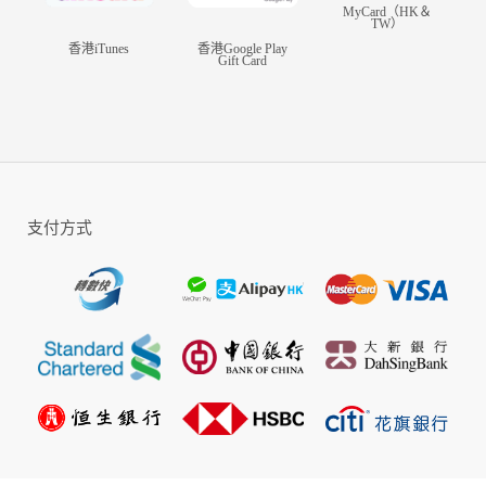
MyCard（HK＆
TW）
香港iTunes
香港Google Play
Gift Card
支付方式