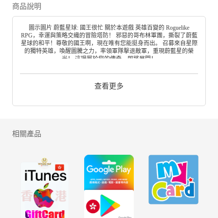
商品說明
圖示圖片 蔚藍星球: 國王很忙 關於本遊戲 英雄百變的 Roguelike
RPG，幸運與策略交織的冒險塔防！ 邪惡的哥布林軍團，撕裂了蔚藍
星球的和平！尊敬的國王啊，現在唯有您能挺身而出。 召募來自星際
的獨特英雄，喚醒圖騰之力，率領軍隊擊退敵軍，重現蔚藍星的榮
光！ 這場屬於您的傳奇，即將展開！
查看更多
相關產品