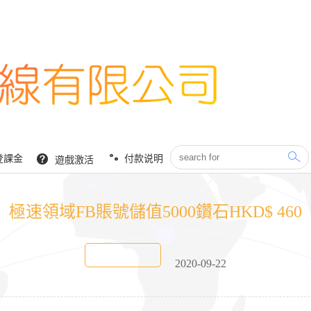
登課金
付款说明
遊戲激活
極速領域FB賬號儲值5000鑽石HKD$ 460
2020-09-22