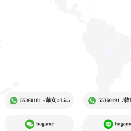
55360181 √華女♫Lisa
55360191 
hogame
hogam