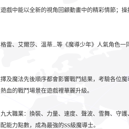
在遊戲中能以全新的視角回顧動畫中的精彩情節；操
格雷、艾爾莎、溫蒂...等《魔導少年》人氣角色
選擇及魔法先後順序都會影響戰鬥結果，考驗各位魔
中熱血的戰鬥場景在遊戲裡華麗升級。
出九大職業：換裝、力量、速度、聲波、雪舞、守護
配能力點數，成為最強的SS級魔導士。