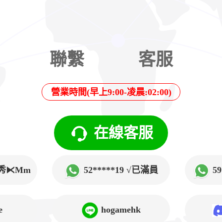
聯繫
客服
營業時間(早上9:00-凌晨:02:00)
在線客服
√韓秀⧔Mm
52*****19 √已滿員
5
➲Lucy
e
hogamehk