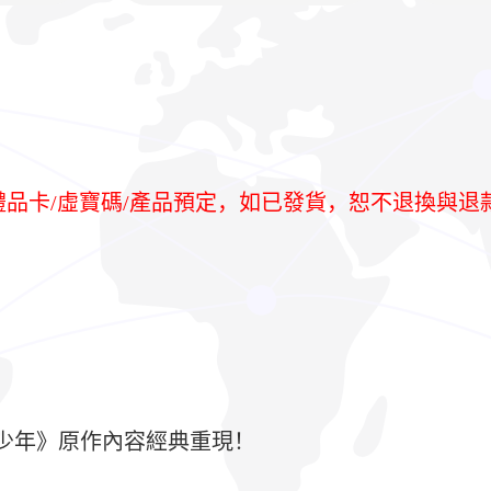
/禮品卡/虛寶碼/產品預定，如已發貨，恕不退換與退
L 魔導少年》原作內容經典重現！