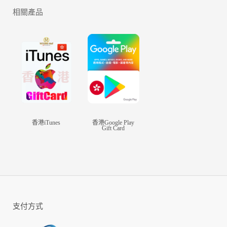
相關產品
極無雙代儲流程：
閣下需提供遊戲登入的ac和pw進行代儲值；
登錄方式有賬號登入/GOOGLE/Facebook/Game Center；
購買前請先聯絡在線客服人員；
購買後請提供GAME的"登錄方式\遊戲賬號\登入密碼\伺服器\角色名"
香港iTunes
香港Google Play
Gift Card
重要提示：
如有手遊代儲特殊說明（遇儲值活動需限時完成）請及時通知客服。
特別提醒：
支付方式
1、首儲贈送，請買家自行在遊戲內儲值界面查看是否有贈送；