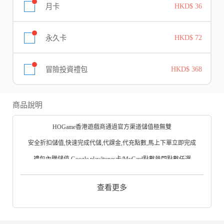
月卡
HKD$ 36
永久卡
HKD$ 72
冒險投資禮包
HKD$ 368
商品說明
HOGame香港遊戲商通過官方渠道儲值極無雙
安全折扣儲值,快速完成代儲,代課金,代充點數,馬上下單立即完成
禮包內購儲值,Google play/itunes卡/MyCard點數熱門點數任選
極無雙iOS -App Store下載
查看更多
極無雙Google Play 應用程式下載
極無雙APK載極無雙電腦版