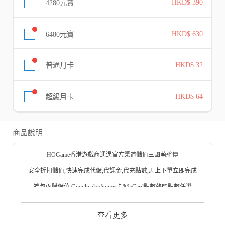
4280元寶
HKD$ 390
6480元寶
HKD$ 630
普通月卡
HKD$ 32
超級月卡
HKD$ 64
商品說明
HOGame香港遊戲商通過官方渠道儲值三國萌將傳
安全折扣儲值,快速完成代儲,代課金,代充點數,馬上下單立即完成
禮包內購儲值,Google play/itunes卡/MyCard點數熱門點數任選
三國萌將傳iOS -App Store下載
查看更多