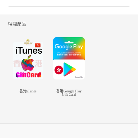
三國萌將傳Google Play 應用程式下載
三國萌將傳APK載三國萌將傳電腦版
相關產品
三國萌將傳代儲流程：
閣下需提供遊戲登入的ac和pw進行代儲值；
登錄方式有賬號登入/GOOGLE/Facebook/Game Center；
購買前請先聯絡在線客服人員；
購買後請提供GAME的"登錄方式\遊戲賬號\登入密碼\伺服器\角色名"
香港iTunes
香港Google Play
Gift Card
重要提示：
如有手遊代儲特殊說明（遇儲值活動需限時完成）請及時通知客服。
特別提醒：