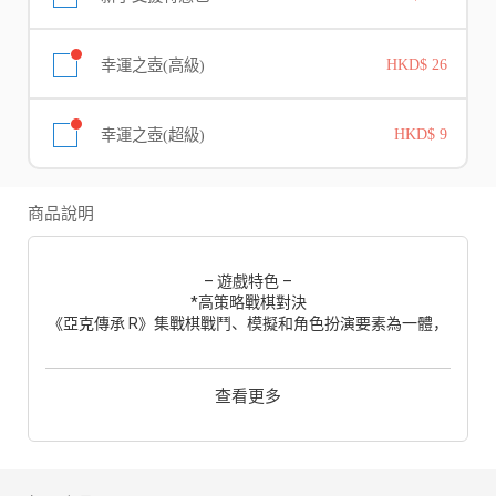
幸運之壺(高級)
HKD$ 26
幸運之壺(超級)
HKD$ 9
商品說明
– 遊戲特色 –
*高策略戰棋對決
《亞克傳承 R》集戰棋戰鬥、模擬和角色扮演要素為一體，
原汁原味呈現日本 SRPG 獨特風格。透過角色專屬技能與前
後側方位置的多元攻擊模式，將戰局一步步推向勝利！操作
簡單而具有高度策略性。
查看更多
*巔峰級角色養成
全部角色都能進化到最高稀有度，大幅度增強戰力，還可以
更換角色服裝外觀！盡情享受長期培養角色的樂趣！