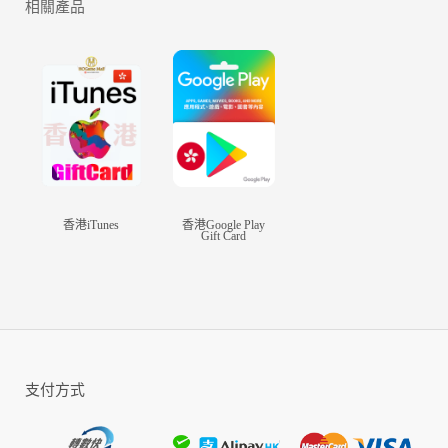
相關產品
*沉浸式磅礡劇情
主人公「哈爾特」是隸屬於米爾馬納警團的一名少年，自從
他將神秘少女「三葉」，從襲擊附近村落的阿爾迪亞戰艦上
救出後，已經停止的命運齒輪，再次轉動了起來。
*系列內容大重現
《亞克傳承》系列作品中的超人氣遊戲要素，「古代皇帝的
地下遺跡」、「獵人公會」、「鬥技場」等，將於本作華麗
重現！
*超快感熱血鬥技
組建你的專用常勝軍，搭配賽季中的特殊增效角色，在鬥技
香港iTunes
香港Google Play
場一決高下，朝著鉑金段位前進吧！
Gift Card
*豪華聲優同獻聲
中島良樹/朝日奈丸佳/加隈亞衣/関智一/小野賢章/安元洋
貴/水瀨祈/浪川大輔/諏訪部順一/高橋李依/村川梨衣/花守
由美里/堀內賢雄/畠中祐/齋藤千和/田中愛美/寺島惇太/小
清水亞美/濱野大輝/田中美海/吉岡麻耶/川原慶久/淺利遼
太/七瀨彩夏/高柳知葉/佐藤有世/菊池幸利/田所陽向/金光
宣明/指出毬亞/梅津秀行/千本木彩花/佳村遙/榎木淳彌/小
支付方式
山剛志/武內駿輔/比嘉久美子/市之瀨加那/石上裕一/中村
櫻/野上翔/稲田徹/豊口めぐみ/生天目仁美/古賀葵/矢作紗
友里/榊原優希/山下七海/長縄麻里奈/鬼頭明里/神尾晋一