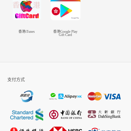
登錄方式有賬號登入/GOOGLE/Facebook/Game Center；
購買前請先聯絡在線客服人員；
購買後請提供GAME的"登錄方式\遊戲賬號\登入密碼\伺服器\角色名"
香港iTunes
香港Google Play
Gift Card
重要提示：
如有手遊代儲特殊說明（遇儲值活動需限時完成）請及時通知客服。
支付方式
特別提醒：
1、首儲贈送，請買家自行在遊戲內儲值界面查看是否有贈送；
2、官方贈送數量，按官方遊戲內購為準，請買家留意官方公告信息
與內購信息；