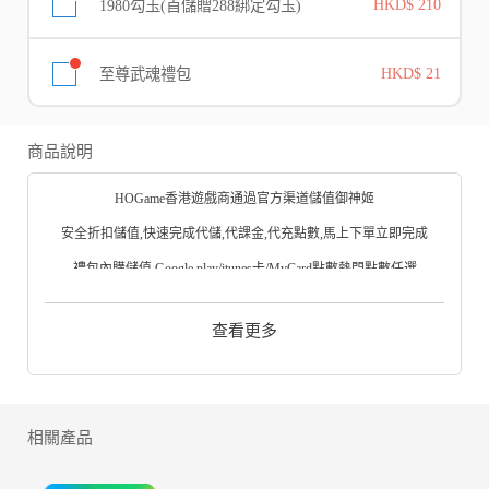
1980勾玉(首儲贈288綁定勾玉)
HKD$ 210
至尊武魂禮包
HKD$ 21
商品說明
HOGame香港遊戲商通過官方渠道儲值御神姬
安全折扣儲值,快速完成代儲,代課金,代充點數,馬上下單立即完成
禮包內購儲值,Google play/itunes卡/MyCard點數熱門點數任選
御神姬iOS -App Store下載
查看更多
御神姬Google Play 應用程式下載
御神姬APK載御神姬電腦版
相關產品
御神姬代儲流程：