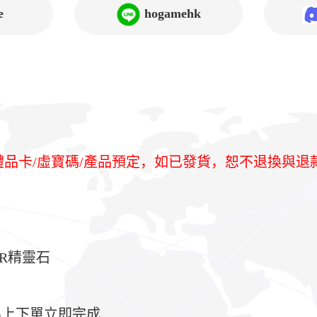
e
hogamehk
/禮品卡/虛寶碼/產品預定，如已發貨，恕不退換與退
R精靈石
馬上下單立即完成