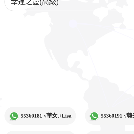
幸運之壺(高級)
55360181 √華女♫Lisa
55360191 