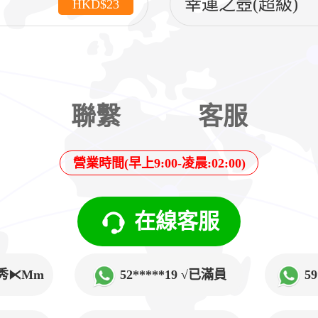
幸運之壺(超級)
HKD$23
聯繫
客服
營業時間(早上9:00-凌晨:02:00)
在線客服
√韓秀⧔Mm
52*****19 √已滿員
5
➲Lucy