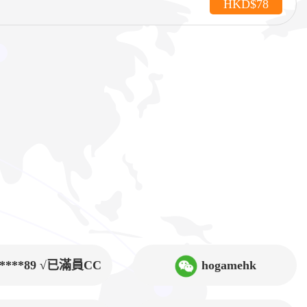
HKD$78
9****89 √已滿員CC
hogamehk