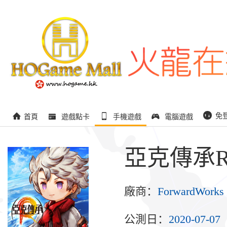
免
首頁
遊戲點卡
手機遊戲
電腦遊戲
亞克傳承
廠商：
ForwardWorks 
公測日：
2020-07-07