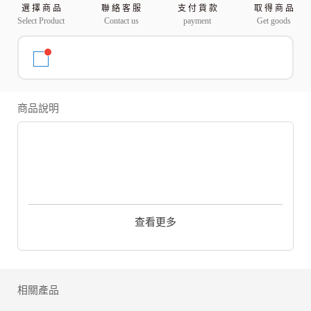
選 擇 商 品
聯 絡 客 服
支 付 貨 款
取 得 商 品
Select Product
Contact us
payment
Get goods
商品說明
来自官方的重要信息
親愛的新晉獵人：
查看更多
自遊戲上線以來，橘子醬陪著大家度過了無數歡樂的日
子，一路走來，我們衷心感謝大家熱情的支持。
由於合約到期，官方中止授權，我們無法繼續支持伺服
器的維護和運行，橘子醬很遺憾這次沒能陪著各位一起
相關產品
走到酷拉皮卡下船的那一天