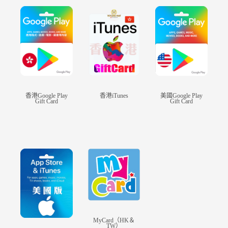
香港Google Play
香港iTunes
美國Google Play
Gift Card
Gift Card
MyCard（HK＆
TW）