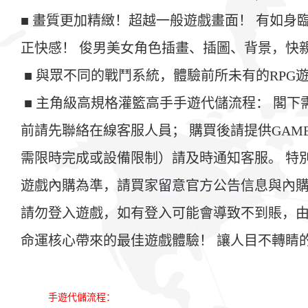
■ 畫質更加精緻！超越一般遊戲畫面！ 有如
正快感！ 俊男美女角色插畫、插圖、背景，快
■ 與眾不同的戰鬥系統，體驗前所未有的RPG
■ 主角級高規格灌籃高手手遊代儲流程： 閣下需提供遊戲
前請先聯絡在線客服人員； 購買後請提供GAME
需限時完成或設備限制）請及時通知客服。 特
遊戲內購為準，請買家留意官方公告信息與內購
請勿登入遊戲，如有登入可能會導致不到賬，由
命運核心帶來的最佳遊戲體驗！ 讓人目不轉睛
手遊代儲流程：