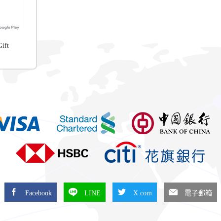
ift
Facebook
LINE
X.com
電子郵箱