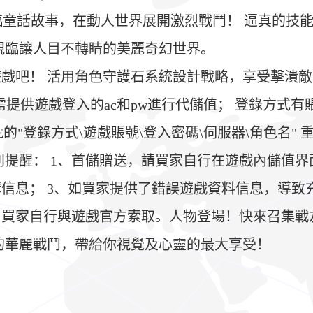
身臨童話故事，在動人世界展開激烈戰鬥！ 逼真的技
親臨讓人目不轉睛的美麗奇幻世界。
遊戲吧！ 活用角色守護石系統設計戰略，享受擊潰
登入的ac和pw進行代儲值； 登錄方式有賬號登入/GOOG
的"登錄方式\遊戲賬號\登入密碼\伺服器\角色名"
別提醒： 1、首儲贈送，請買家自行在遊戲內儲值界
信息； 3、如買家提供了錯誤遊戲資料信息，導致充
買家自行與遊戲官方索取。人物登場！快來召集戰友
的華麗戰鬥，帶給你視覺及心靈的最大享受！