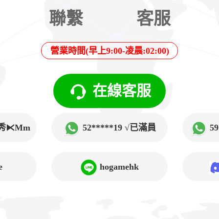
聯繫
客服
營業時間(早上9:00-凌晨:02:00)
在線客服
√韓秀⧔Mm
52*****19 √已滿員
5
➲Lucy
e
hogamehk