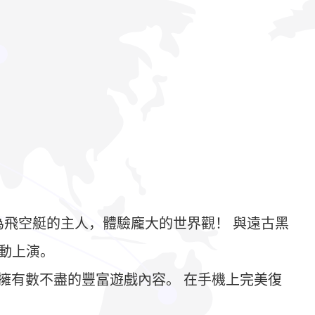
為飛空艇的主人，體驗龐大的世界觀！ 與遠古黑
生動上演。
擁有數不盡的豐富遊戲內容。 在手機上完美復