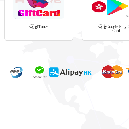
香港iTunes
香港Google Play G
Card