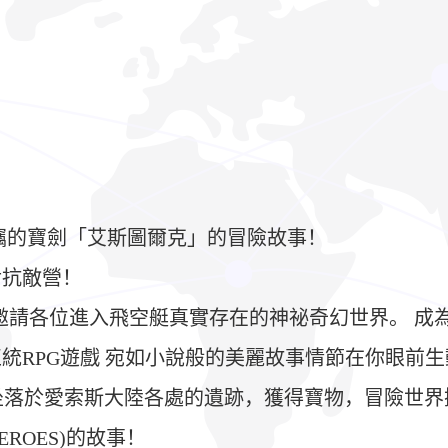
竊的寶劍「艾斯圖爾克」的冒險故事！
對抗敵營！
 邀請各位進入飛空艇真實存在的神祕奇幻世界。 成
統RPG遊戲 宛如小說般的美麗故事情節在你眼前
索坐落於愛索斯大陸各處的遺跡，獲得寶物，冒險世界
EROES)的故事！