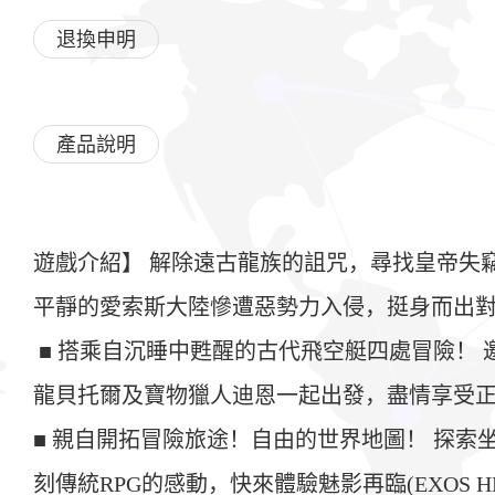
退換申明
產品說明
遊戲介紹】 解除遠古龍族的詛咒，尋找皇帝失
平靜的愛索斯大陸慘遭惡勢力入侵，挺身而出
■ 搭乘自沉睡中甦醒的古代飛空艇四處冒險！
龍貝托爾及寶物獵人迪恩一起出發，盡情享受正
■ 親自開拓冒險旅途！自由的世界地圖！ 探
刻傳統RPG的感動，快來體驗魅影再臨(EXOS H