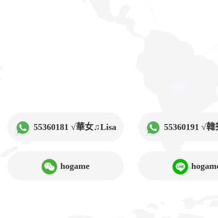
55360181 √華女♫Lisa
55360191 
hogame
hogam