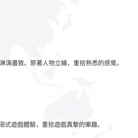
的淋漓盡致。原著人物立繪，重拾熟悉的感覺。
沉溺式遊戲體驗，重拾遊戲真摯的樂趣。