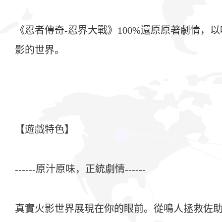
《忍者傳奇-忍界大戰》100%還原原著劇情
影的世界。
【遊戲特色】
------原汁原味，正統劇情------
真實火影世界展現在你的眼前。從鳴人拯救佐助為