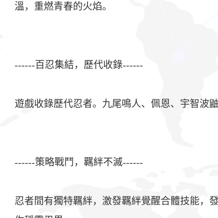
溫，重燃青春的火焰。
------百忍集結，歷代收錄------
遊戲收錄歷代忍者。九尾鳴人、佩恩、宇智波鼬、
------策略戰鬥，羈絆不滅------
忍者間有獨特羈絆，激發羈絆覺醒合體技能，