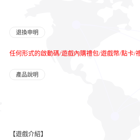
退換申明
任何形式的啟動碼/遊戲內購禮包/遊戲幣/點卡
產品說明
【遊戲介紹】