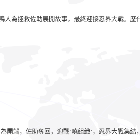
，以鳴人為拯救佐助展開故事，最終迎接忍界大戰。
開端，佐助奪回，迎戰‘曉組織’，忍界大戰集結，獲