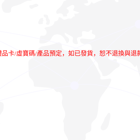
/禮品卡/虛寶碼/產品預定，如已發貨，恕不退換與退