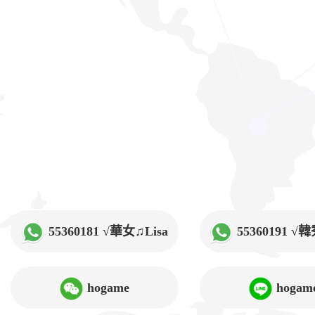
55360181 √華女♫Lisa
55360191 
hogame
hogam