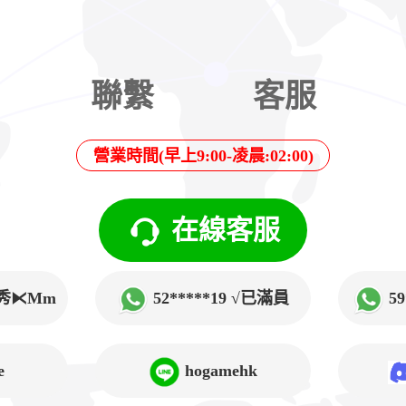
聯繫
客服
營業時間(早上9:00-凌晨:02:00)
在線客服
√韓秀⧔Mm
52*****19 √已滿員
5
➲Lucy
e
hogamehk