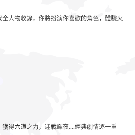
歷代全人物收錄，你將扮演你喜歡的角色，體驗火
得六道之力，迎戰輝夜....經典劇情逐一重