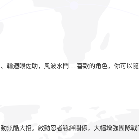
輪迴眼佐助，風波水門.....喜歡的角色，你可以
發動炫酷大招。啟動忍者羈絆關係，大幅增強團隊戰