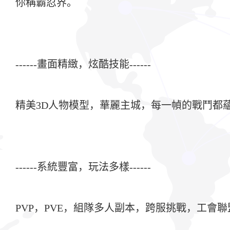
你稱霸忍界。
------畫面精緻，炫酷技能------
精美3D人物模型，華麗主城，每一幀的戰鬥都
------系統豐富，玩法多樣------
PVP，PVE，組隊多人副本，跨服挑戰，工會