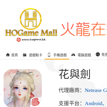
免
首頁
遊戲點卡
手機遊戲
電腦遊戲
花與劍
代理廠商：
Netease G
支援平台：
Android