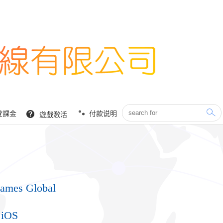
登課金
付款说明
遊戲激活
ames Global
、iOS