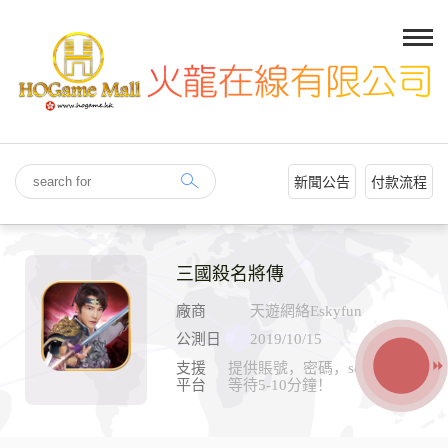
新聞公告
付款流程
三國殺名將傳
廠商
天遊網絡Eskyfun
公測日
2019/10/15
支援
提供賬號，密碼，ser,ID耐心
平台
等待5-10分鐘！