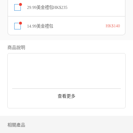
29.99美金禮包HK$235
14.99美金禮包
HK$140
商品說明
【遊戲介紹】
《三國殺名將傳》是一款三國殺原班人馬傾心打造的熱血動
查看更多
作策略卡牌手遊。
獨特的武將搭配，激活超酷炫合擊大招；獨創輕策略，擺脫
無腦枯燥戰鬥；全服軍團BOSS廝殺，帶來豐富社交體驗。
天下名將，盡在我手！這一次，魏蜀吳群，您會選擇哪個陣
營，蕩平這亂世，登頂三國，譜寫您的征途霸業！
相關產品
【遊戲特色】