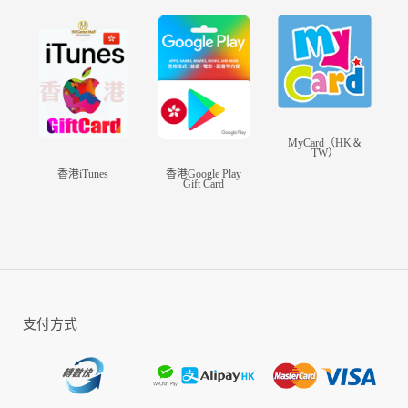
◆炫酷合擊熱血戰鬥！畫面精美品質爆棚!
呂布貂蟬無雙亂舞，孫策大喬翻天覆地，諸葛月英臥龍觀
星⋯⋯
炸裂逆天的合擊大招，華麗無雙的技能特效，用心設計每一
個武將，精細到每一個勝利、眩暈表情都與眾不同，栩栩如
生。
角色很個性，插畫很唯美，場景很精緻，匠心巨制的高品質
遊戲畫面,這樣的戰鬥才夠爽！
MyCard（HK＆
TW）
◆玩法多樣輕策略，帶你體驗真正的三國
香港iTunes
香港Google Play
南蠻入侵，遊歷奇遇，過關斬將，割須棄袍⋯⋯
Gift Card
豐富多樣的玩法，輕策略爽快有內涵，滿足您的一切期待！
戰梟雄、升官銜、裝錦囊，魏蜀吳群，陣容隨你配，戰力漲
不停，組建最強陣容。三國霸業，指日可待！
◆全服一起打BOSS，熱血廝殺大亂鬥！
兄弟，加入我的軍團！殺BOSS，拿福利，靠的就是我兄
弟！動我兄弟者殺無赦！
一人刷副本，眾人陪互動，佈陣改戰局，志氣相投，爽快翻
支付方式
倍，樂趣無窮！
我們的終極目標是成為最強軍團，橫掃千軍，稱霸三國，蕩
平這亂世！
◆超多好康，就是要你爽