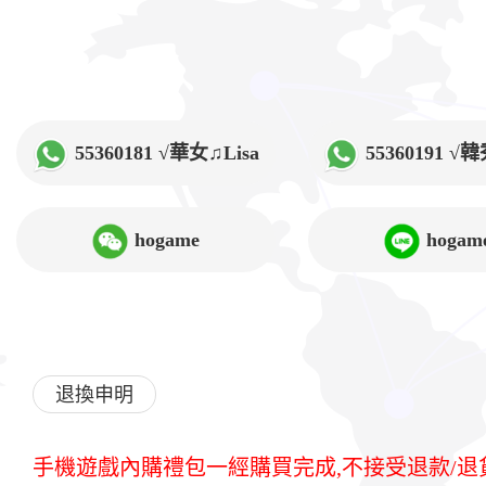
55360181 √華女♫Lisa
55360191 
hogame
hogam
退換申明
手機遊戲內購禮包一經購買完成,不接受退款/退