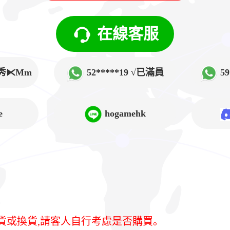
在線客服
√韓秀⧔Mm
52*****19 √已滿員
5
➲Lucy
e
hogamehk
貨或換貨,請客人自行考慮是否購買。