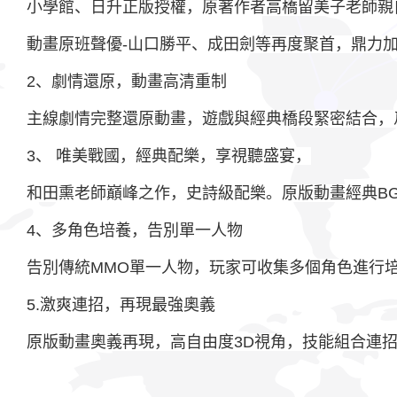
小學館、日升正版授權，原著作者高橋留美子老師親
動畫原班聲優-山口勝平、成田劍等再度聚首，鼎力
2、劇情還原，動畫高清重制
主線劇情完整還原動畫，遊戲與經典橋段緊密結合，
3、 唯美戰國，經典配樂，享視聽盛宴，
和田熏老師巔峰之作，史詩級配樂。原版動畫經典B
4、多角色培養，告別單一人物
告別傳統MMO單一人物，玩家可收集多個角色進行
5.激爽連招，再現最強奧義
原版動畫奧義再現，高自由度3D視角，技能組合連招