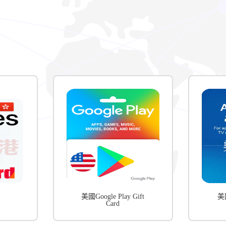
美國Google Play Gift
美國
Card