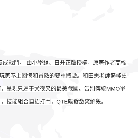
養成戰鬥。 由小學館、日升正版授權，原著作者高橋
玩家奉上回憶和冒險的雙重體驗。和田熏老師巔峰史
面，呈現只屬于犬夜叉的最美戰國。告別傳統MMO單
，技能組合連招打鬥，QTE觸發激爽絕殺。