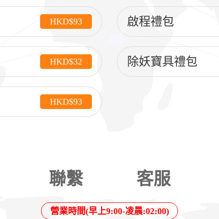
啟程禮包
HKD$93
除妖寶具禮包
HKD$32
HKD$93
聯繫
客服
營業時間(早上9:00-凌晨:02:00)