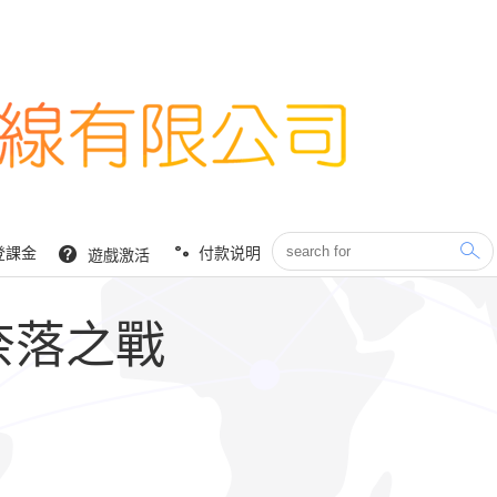
登課金
付款说明
遊戲激活
 奈落之戰