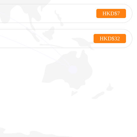
HKD$7
HKD$32