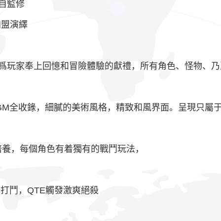
自監修
加盟演繹
爲玩家奉上回憶和冒險體驗的獻禮，所有角色、怪物、乃
GM全收錄，細膩的美術風格，精致和風界面。呈現只屬
培養，每個角色有着獨有的戰鬥玩法，
打鬥，QTE觸發激爽絕殺