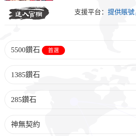
支援平台：
提供賬號，
5500鑽石
首選
1385鑽石
285鑽石
神無契約