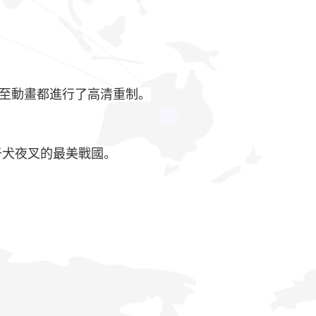
至動畫都進行了高清重制。
于犬夜叉的最美戰國。