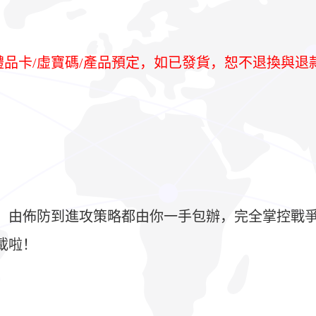
/禮品卡/虛寶碼/產品預定，如已發貨，恕不退換與退
！由佈防到進攻策略都由你一手包辦，完全掌控戰
載啦！