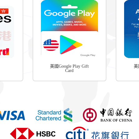
美國Google Play Gift
美國
Card