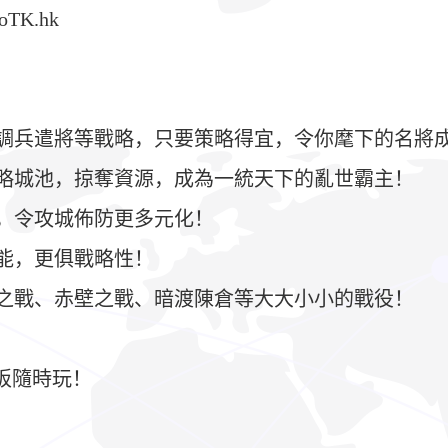
oTK.hk
責調兵遣將等戰略，只要策略得宜，令你麾下的名將
侵略城池，掠奪資源，成為一統天下的亂世霸主！
戰，令攻城佈防更多元化！
技能，更俱戰略性！
渡之戰、赤壁之戰、暗渡陳倉等大大小小的戰役！
平板隨時玩！