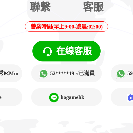
聯繫
客服
營業時間(早上9:00-凌晨:02:00)
在線客服
√韓秀⧔Mm
52*****19 √已滿員
5
➲Lucy
e
hogamehk