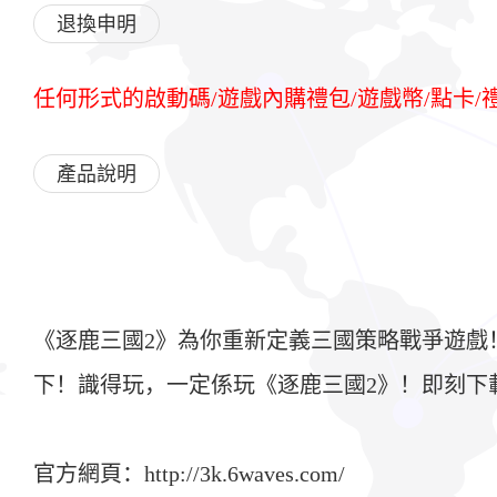
退換申明
任何形式的啟動碼/遊戲內購禮包/遊戲幣/點卡
產品說明
《逐鹿三國2》為你重新定義三國策略戰爭遊戲
下！識得玩，一定係玩《逐鹿三國2》！即刻下
官方網頁：http://3k.6waves.com/