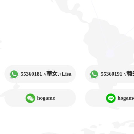
55360181 √華女♫Lisa
55360191 
hogame
hogam