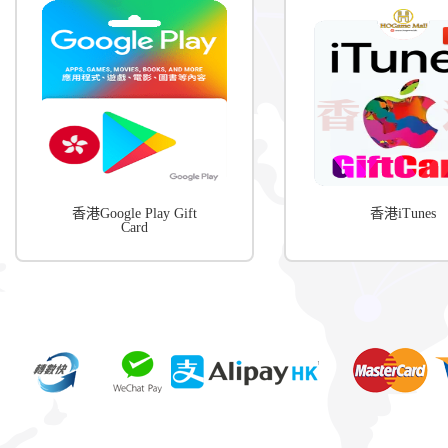
香港Google Play Gift
香港iTunes
Card