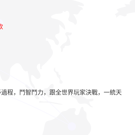
款
爭過程，鬥智鬥力，跟全世界玩家決戰，一統天