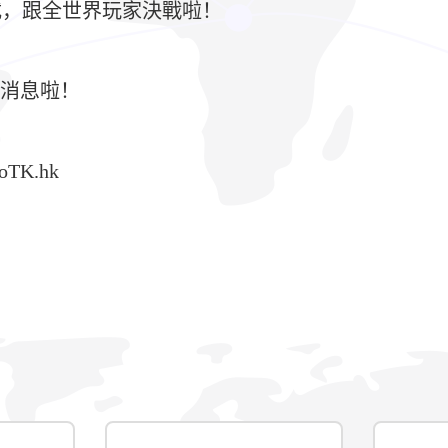
載，跟全世界玩家決戰啦！
新消息啦！
oTK.hk