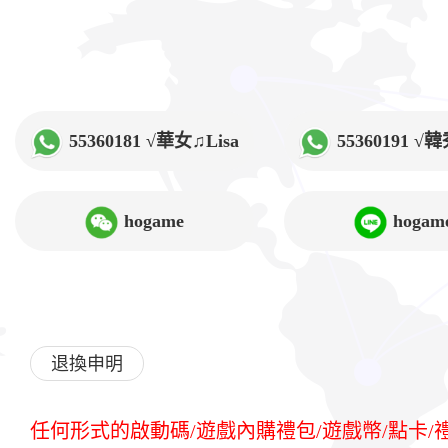
55360181 √華女♫Lisa
55360191 
hogame
hogam
退換申明
任何形式的啟動碼/遊戲內購禮包/遊戲幣/點卡