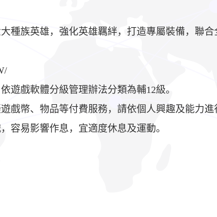
六大種族英雄，強化英雄羈絆，打造專屬裝備，聯合
W/
依遊戲軟體分級管理辦法分類為輔12級。
擬遊戲幣、物品等付費服務，請依個人興趣及能力進
戲，容易影響作息，宜適度休息及運動。