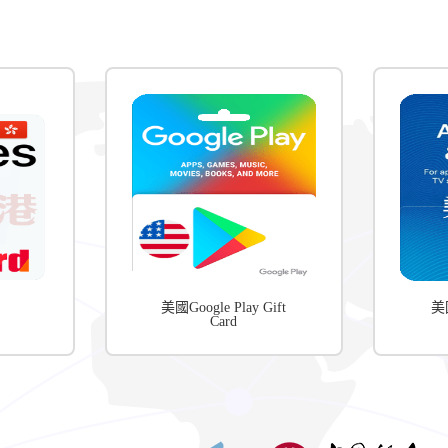
美國Google Play Gift
美國
Card