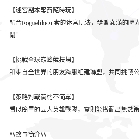
【迷宮副本奪寶隨時玩】
融合Roguelike元素的迷宮玩法，獎勵滿
閒！
【挑戰全球巔峰競技場】
和來自全世界的朋友跨服組建聯盟，共同挑戰公
【策略對戰簡約不簡單】
看似簡單的五人英雄戰隊，實則能搭配出無數
##故事簡介##