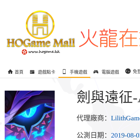
免
首頁
遊戲點卡
手機遊戲
電腦遊戲
劍與遠征-AF
代理廠商：
LilithGam
公測日期：
2019-08-0