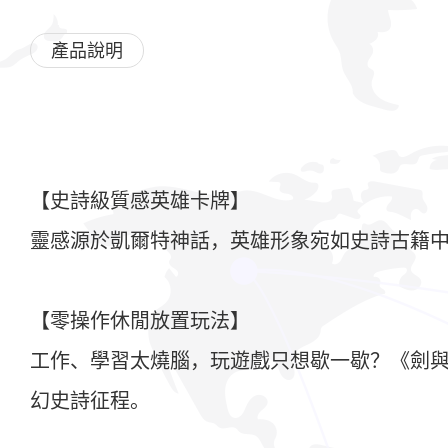
產品說明
【史詩級質感英雄卡牌】
靈感源於凱爾特神話，英雄形象宛如史詩古籍
【零操作休閒放置玩法】
工作、學習太燒腦，玩遊戲只想歇一歇？《劍
幻史詩征程。