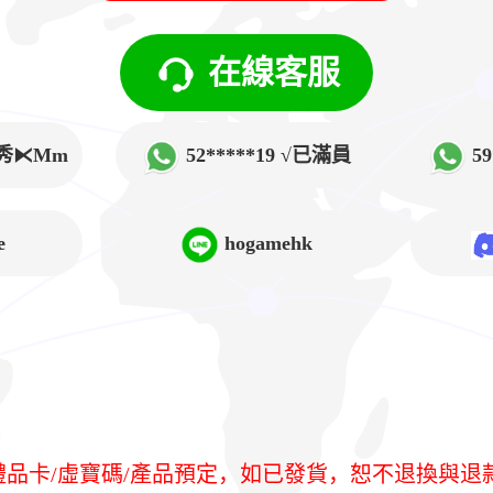
在線客服
√韓秀⧔Mm
52*****19 √已滿員
5
➲Lucy
e
hogamehk
/禮品卡/虛寶碼/產品預定，如已發貨，恕不退換與退