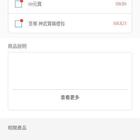
60元寶
HK$8
至尊.神武寶箱禮包
HK$23
商品說明
「為何相愛的人，卻不能相守？」
「命運詛咒我們生生世世分離」
「我偏要逆轉輪迴尋到你，改變那所謂的天命！」
查看更多
『序章』
上古之時，仙魔不共戴天。而命運，卻讓魔族皇子與仙族聖女在彼岸
花海中邂逅，只一眼，便情根深種…
終於，仙魔大戰爆發，三界生靈塗炭。仙族聖女親手重傷魔族皇子，
卻遭同族背叛，被九天玄火困住。在焚盡萬物的九天玄火中，二人依
相關產品
偎著，雙雙陷入永眠...
此後輪迴六世，二人生來就帶著火焰狀印記，他們憑其相認，也受其
詛咒，世世相愛卻分離。這一世，聖女與皇子以生命為祭，回到千年