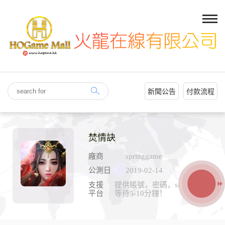
新聞公告
付款流程
焚情訣
廠商
springgame
公測日
2019-02-14
支援
提供賬號，密碼，ser,ID耐心
平台
等待5-10分鐘！