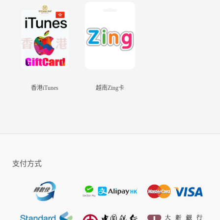
前的緣起之時。在那裏，他們是否能突破命運的詛咒，終成眷屬？
『遊戲特色』
※尋愛七世問情
尋愛七世封神問情，只為遇見命中人！百種氣泡頭像框，上傳個性大
頭貼，輕鬆交友試愛。
※跨服劍指三界
三界突變，請求支援！多樣跨服玩法，跨服社交。那一劍，和江湖同
道兄弟們一起鎮壓妖魔！
香港iTunes
越南Zing卡
※萌寵萌神駕到
千變萬化做不一樣的自己！會跳舞的萌寵、專屬音效坐騎、有彩蛋的
時裝，體驗特別的收集樂趣！
※雙騎與愛同乘
遊戲特設約會專用雙人坐騎，烈火如歌悠悠我心，與愛同騎，共赴天
涯！
※飛行無鎖輕功
720度無鎖定輕功，零死角高空飛行。三段式輕功，飛簷走壁無所不
支付方式
入。一起探索地圖隱藏秘密。