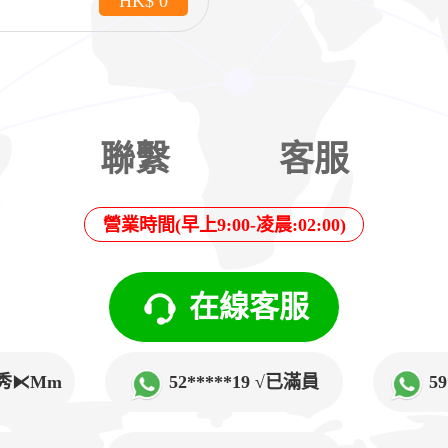
HK$ 0
聯繫
客服
營業時間(早上9:00-凌晨:02:00)
在線客服
√韓秀⧔Mm
52*****19 √已滿員
5
➲Lucy