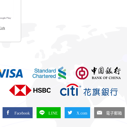
ift
Facebook
LINE
X.com
電子郵箱