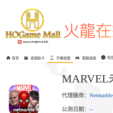
免
首頁
遊戲點卡
手機遊戲
電腦遊戲
MARVE
代理廠商：
Netmarble
公測日期：
--