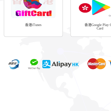
香港iTunes
香港Google Play G
Card