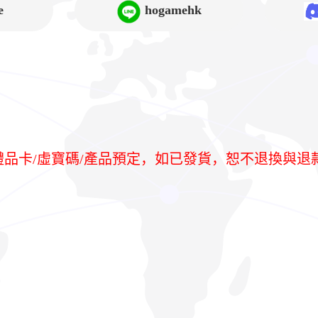
e
hogamehk
/禮品卡/虛寶碼/產品預定，如已發貨，恕不退換與退