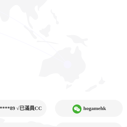
9****89 √已滿員CC
hogamehk