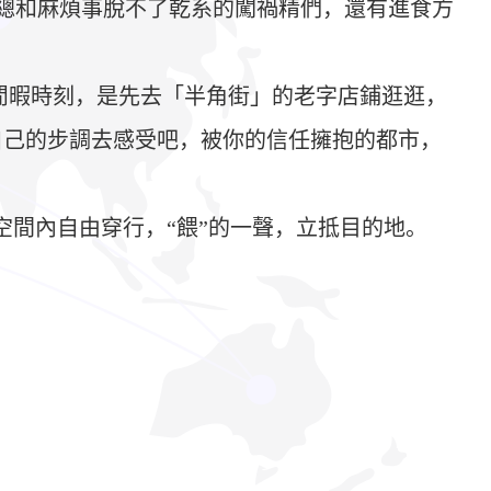
總和麻煩事脫不了乾系的闖禍精們，還有進食方
閒暇時刻，是先去「半角街」的老字店鋪逛逛，
自己的步調去感受吧，被你的信任擁抱的都市，
空間內自由穿行，“餵”的一聲，立抵目的地。