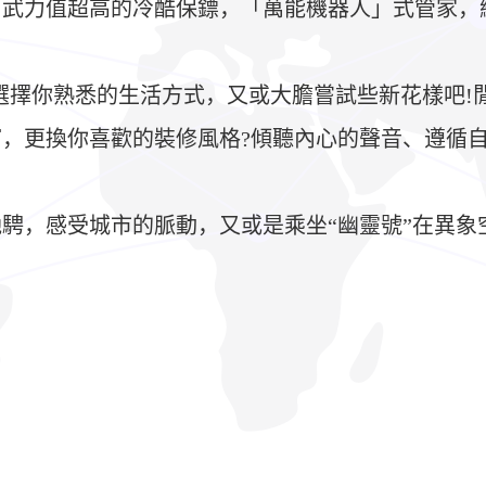
，武力值超高的冷酷保鏢，「萬能機器人」式管家，
選擇你熟悉的生活方式，又或大膽嘗試些新花樣吧!
，更換你喜歡的裝修風格?傾聽內心的聲音、遵循
騁，感受城市的脈動，又或是乘坐“幽靈號”在異象