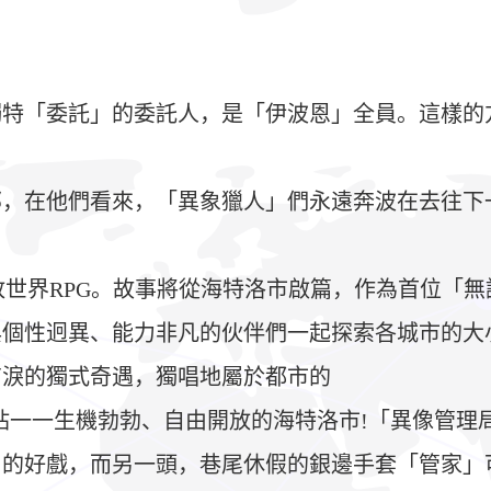
特「委託」的委託人，是「伊波恩」全員。這樣的方
部，在他們看來，「異象獵人」們永遠奔波在去往下
然都市開放世界RPG。故事將從海特洛市啟篇，作為首
與個性迥異、能力非凡的伙伴們一起探索各城市的大
有淚的獨式奇遇，獨唱地屬於都市的
站一一生機勃勃、自由開放的海特洛市!「異像管理
的好戲，而另一頭，巷尾休假的銀邊手套「管家」可