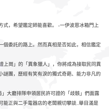
式，希望鑑定師能喜歡。 -一伊波恩冰箱門上
一個委託的路上。然而真相是否如此，相信鑑定
位「無證上崗」的「異象獵人」，你將成為接取民同異
小謎團，歷經有笑有淚的獨式奇葩、能力非凡的
局」大廳排隊申領居民許可證的「歧骸」們面露
能正與二手電器店的老闆親切攀談..舉目滿是