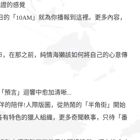
見證的感覺
的「10AM」就為你播報到這裡。更多內容，
市，在那之前，純情海獺該如何將自己的心意傳
言」迴響中愈加清晰...
伴的陪伴!人際版圖，從熱鬧的「半角街」開始
各有特色的獵人組織，更多奇聞軼事，只待「番