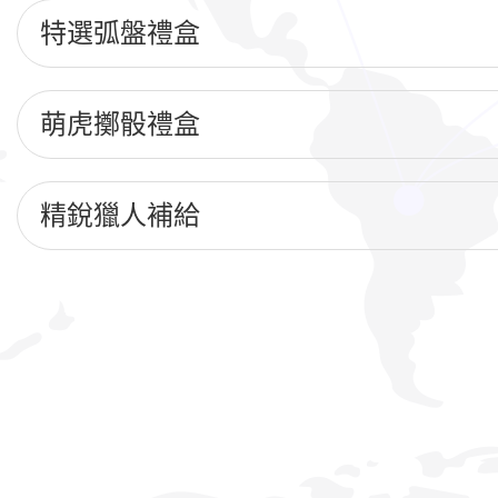
特選弧盤禮盒
萌虎擲骰禮盒
精銳獵人補給