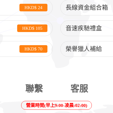
長線資金組合箱
HKD$ 24
音速疾馳禮盒
HKD$ 105
榮譽獵人補給
HKD$ 70
聯繫
客服
營業時間(早上9:00-凌晨:02:00)