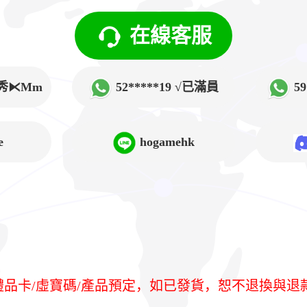
在線客服
√韓秀⧔Mm
52*****19 √已滿員
5
➲Lucy
e
hogamehk
/禮品卡/虛寶碼/產品預定，如已發貨，恕不退換與退