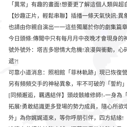
「異常」有趣的畫面!想要更了解這個人類與超
【妙趣正片，輕鬆串聯】插播一條天氣快訊:異
也請由你親自演出一一這些獨屬於你的劇集篇
今日頭條:傳聞中只有每月月中夜晚才會現身的
號外號外：塔吉多戀情大危機!浪漫與衝動，心
遞?!
可靠小道消息：照相館「菲林軌跡」現已恢復營
另有頻頻交手的神秘異象，牢不可破的「誓約」
[同頻邂逅，羈遇結伴】頭歧骸維修師!-一身
拓展!勇敢結識更多登場的勢力成員，隨心所欲
外」為你娓娓道來，等你呼朋引伴，四方結緣!