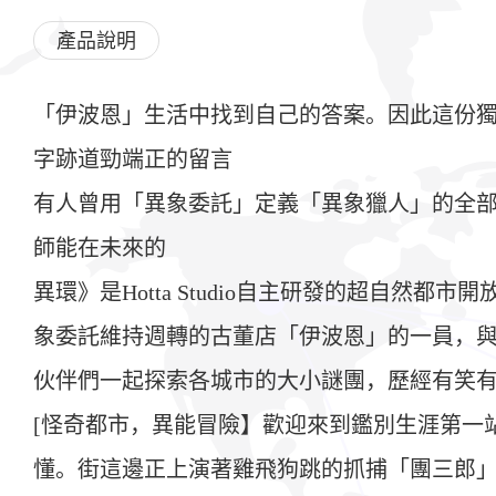
產品說明
「伊波恩」生活中找到自己的答案。因此這份獨
字跡道勁端正的留言
有人曾用「異象委託」定義「異象獵人」的全
師能在未來的
異環》是Hotta Studio自主研發的超自
象委託維持週轉的古董店「伊波恩」的一員，
伙伴們一起探索各城市的大小謎團，歷經有笑
[怪奇都市，異能冒險】歡迎來到鑑別生涯第一
懂。街這邊正上演著雞飛狗跳的抓捕「團三郎」