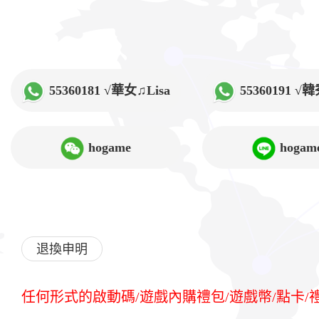
55360181 √華女♫Lisa
55360191 
hogame
hogam
退換申明
任何形式的啟動碼/遊戲內購禮包/遊戲幣/點卡