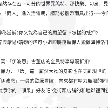
自然存在密不可分的世界異羔特、那快樂、切身、
象「雨人」進入活躍期，請務必攜帶雨具出行~一今日
章。
神秘當舖?你又能為自己的願望留下怎樣的抵押?
碎與錯過!暗戀的塔可小姐即將隨擔保人搬離海特洛
業!「伊波恩」古董店的全員特享專屬折扣!
偉力，「環」這一龐然大物的身影也在支離現世的「預
為「伊波恩」一員的歡騰冒險，向來都有精力無限的同
增添你的「唄果」好友吧!從街頭店舖的和睦鄰裡到