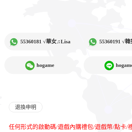
55360181 √華女♫Lisa
55360191 
hogame
hogam
退換申明
任何形式的啟動碼/遊戲內購禮包/遊戲幣/點卡