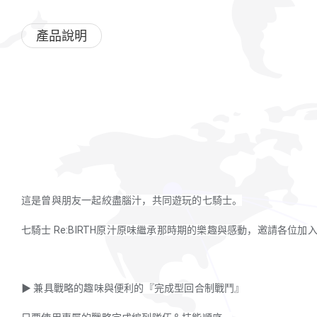
產品說明
這是曾與朋友一起絞盡腦汁，共同遊玩的七騎士。
七騎士 Re:BIRTH原汁原味繼承那時期的樂趣與感動，邀請各位加
▶ 兼具戰略的趣味與便利的『完成型回合制戰鬥』