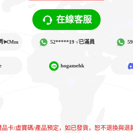
在線客服
√韓秀⧔Mm
52*****19 √已滿員
5
➲Lucy
e
hogamehk
/禮品卡/虛寶碼/產品預定，如已發貨，恕不退換與退