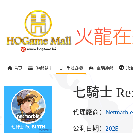
免
首頁
遊戲點卡
手機遊戲
電腦遊戲
七騎士 Re:
代理廠商：
Netmarble
公測日期：
2025