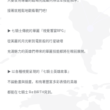
只要使用專屬的戰略完成編列隊伍＆技能順序，
接著就輕鬆地觀看戰鬥吧！
▶ 七騎士傳統的華麗『視覺饗宴RPG』
從美麗的月光斬到電影般的行星破壞
充滿魅力的英雄們帶來的華麗技能都將在眼前展開。
▶ 以各種視覺呈現的『七騎士英雄故事』
不論動畫與插畫，和有著豐富多彩表情的英雄
都能在七騎士 Re:BIRTH見到。