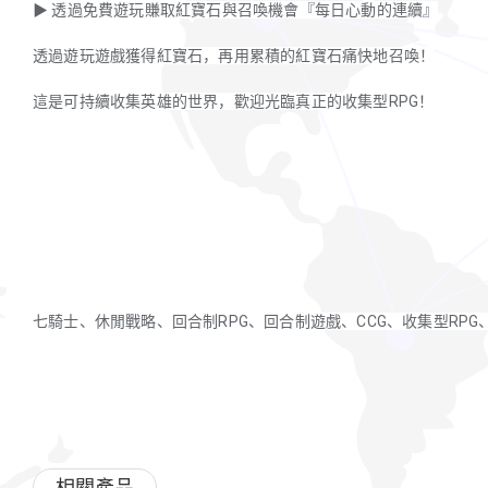
▶ 透過免費遊玩賺取紅寶石與召喚機會『每日心動的連續』
透過遊玩遊戲獲得紅寶石，再用累積的紅寶石痛快地召喚！
這是可持續收集英雄的世界，歡迎光臨真正的收集型RPG！
七騎士、休閒戰略、回合制RPG、回合制遊戲、CCG、收集型RPG