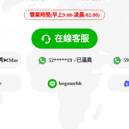
營業時間(早上9:00-凌晨:02:00)
在線客服
√韓秀⧔Mm
52*****19 √已滿員
5
➲Lucy
e
hogamehk