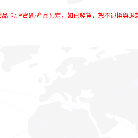
/禮品卡/虛寶碼/產品預定，如已發貨，恕不退換與退