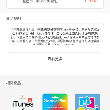
原價788HKD/99.99禮包
HKD$690
商品說明
《向殭屍開炮》是一款畫風獨特的射擊Roguelike手遊。故事背景設定
在未來時代，某日天災席捲地球，生化感染迅速擴張，使得殭屍橫
行，大量自然資源與科技文明受到重創。為了保護人類並重建地球家
園，玩家將扮演一名優秀的先鋒官，需要利用各種技能搭配來抵禦無
盡的殭屍攻擊，保衛自己的領地。
【遊戲特色】
炮火肆虐割草
查看更多
是時候展現您炮火的真正威力了！每一次炮擊，都將讓成群的敵人應
聲倒下！
隨機技能搭配
您將邂逅各種獨特的技能，進行策略性的搭配，釋放出無與倫比的戰
鬥力！
相關產品
高度自由養成
每一次選擇都由您決定，戰鬥風格獨一無二，打造專屬於您的戰鬥角
色！
專屬定制外形
從風騷的外形到霸氣的槍械，精心打造您的專屬形象，成為萬眾矚目