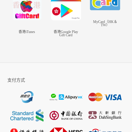
大英雄！
輕鬆休閒暢玩
單手操作毫不費力，簡單點擊見證角色成長，橫掃千軍，輕鬆暢享遊
戲樂趣！
MyCard（HK＆
TW）
並肩共克強敵
香港iTunes
香港Google Play
Gift Card
其他玩家組隊合作，共克強敵，或是與全世界玩家一較高下，贏取獎
勵與榮耀！
支付方式