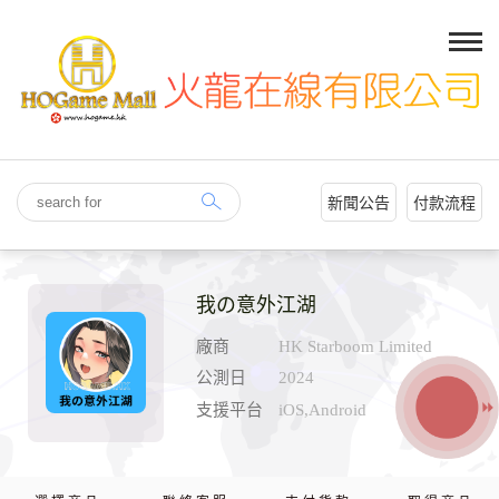
新聞公告
付款流程
我の意外江湖
廠商
HK Starboom Limited
公測日
2024
支援平台
iOS,Android