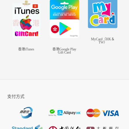
聯絡客服：
cs@hkstarboom.com
MyCard（HK＆
TW）
香港iTunes
香港Google Play
Gift Card
支付方式