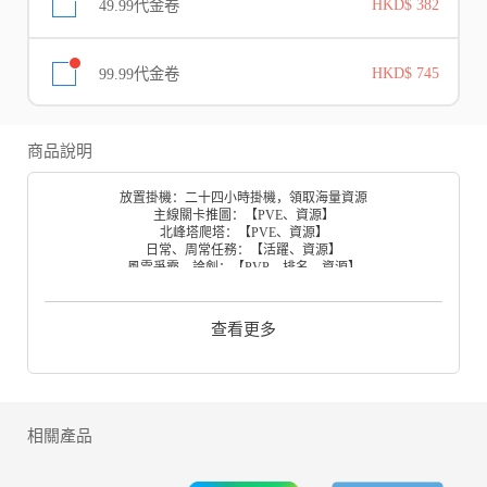
49.99代金卷
HKD$ 382
99.99代金卷
HKD$ 745
商品說明
放置掛機：二十四小時掛機，領取海量資源
主線關卡推圖：【PVE、資源】
北峰塔爬塔：【PVE、資源】
日常、周常任務：【活躍、資源】
風雲爭霸、論劍：【PVP、排名、資源】
賽季制玩法：每個賽季專屬玩法/全新俠客/賽季挑戰等
休閒小游戲：擲骰子大富翁、打地鼠、龍門飛刀、烹飪等
核心養成：俠客練度、陣容組成
查看更多
養成回退：資源無損
初始號對養成的影響： 極小
日常體力限制：無
PVE/PVP策略核心：陣容搭配、站位、勢力羈絆
核心戰鬥機制：全新設計
數值平衡性：全新設計
相關產品
官方FB粉絲主頁：
https://www.facebook.com/MyUnexpectedRivakess
官方FB粉絲團：
https://www.facebook.com/groups/myunexpectedrivakes