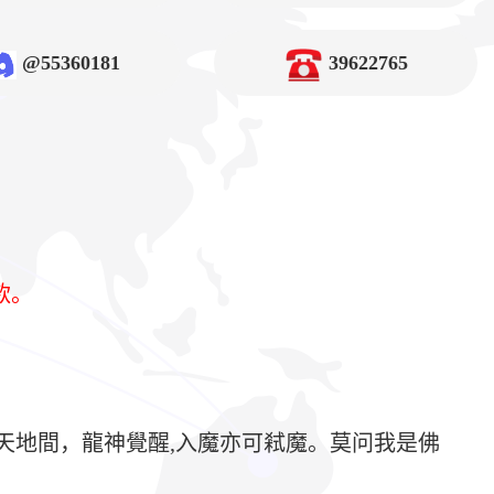
@55360181
39622765
款。
天地間，龍神覺醒,入魔亦可弒魔。莫问我是佛