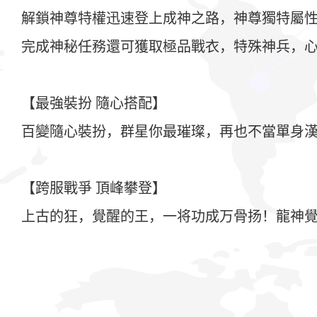
解鎖神尊特權迅速登上成神之路，神尊獨特屬
完成神秘任務還可獲取極品戰衣，特殊神兵，心
【最強裝扮 隨心搭配】
百變隨心裝扮，群星你最璀璨，再也不當單身漢
【跨服戰爭 頂峰攀登】
上古的狂，覺醒的王，一将功成万骨扬！龍神