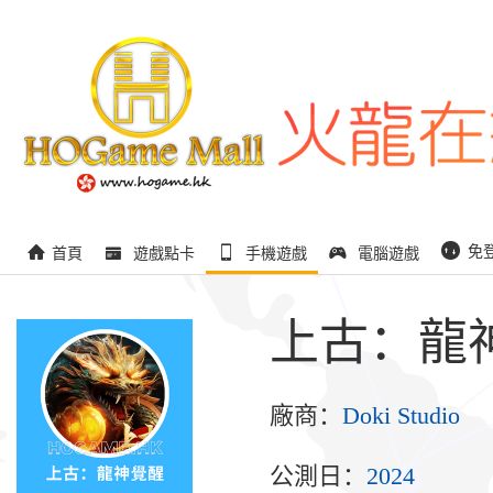
免
首頁
遊戲點卡
手機遊戲
電腦遊戲
上古：龍
廠商：
Doki Studio
公測日：
2024