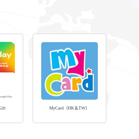
ift
MyCard（HK＆TW）