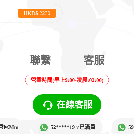
HKD$ 2230
聯繫
客服
營業時間(早上9:00-凌晨:02:00)
在線客服
√韓秀⧔Mm
52*****19 √已滿員
5