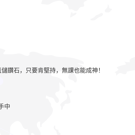
直儲鑽石，只要肯堅持，無課也能成神！
手中