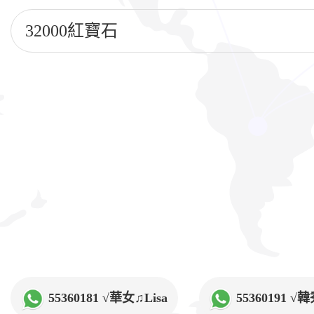
32000紅寶石
55360181 √華女♫Lisa
55360191 