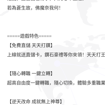
若為蒼生故，佛魔奈我何！
=====遊戲特色=====
【免費直儲 天天打鑽】
上線就送直儲卡，鑽石豪禮等你來領！天天打王
【隨心轉職 一鍵立轉】
超高自由度一鍵轉職，隨心切換，體驗多重職
【逆天改命 成就無上神尊】