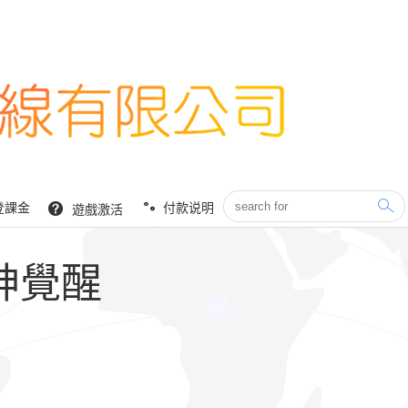
登課金
付款说明
遊戲激活
神覺醒