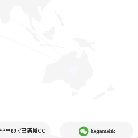
9****89 √已滿員CC
hogamehk