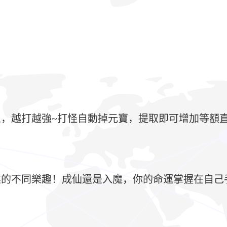
，越打越強~打怪自動掉元寶，提取即可增加等額
業的不同樂趣！成仙還是入魔，你的命運掌握在自己