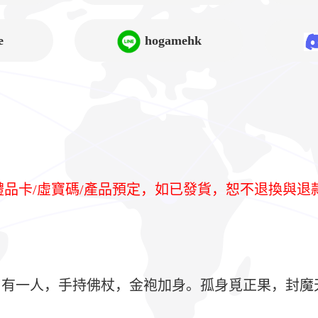
➲Lucy
e
hogamehk
/禮品卡/虛寶碼/產品預定，如已發貨，恕不退換與退
有一人，手持佛杖，金袍加身。孤身覓正果，封魔