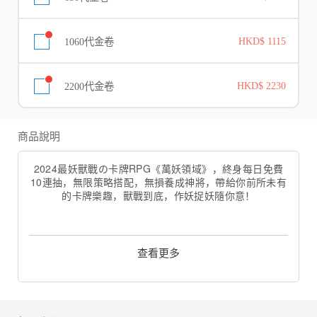
1060代金卷
HKD$ 1115
2200代金卷
HKD$ 2230
商品說明
2024最妖獸戰の卡牌RPG《萬妖領域》，終身每日免費
10連抽，無限策略搭配，無損養成神將，帶給你前所未有
的卡牌樂趣，獸戰到底，作妖捉妖隨你意！
【誰能比我更佛心 每日免費10連抽】
還在精打細算規劃資源，為抽不到喜歡的角色而發愁？史
上最佛心的《萬妖領域》為您送上終生每日免費10連抽，
查看更多
一年3650抽，讓你抽到嫑嫑！在西行取經路上，眾神將相
伴左右！
【多種策略自由配 讓你動腦不無腦】
不懂神將搭配怎麼辦？重複神將資源怎麼辦？《萬妖領