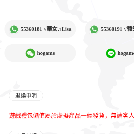
55360181 √華女♫Lisa
55360191 
hogame
hogam
退換申明
遊戲禮包儲值屬於虛擬產品一經發貨，無論客