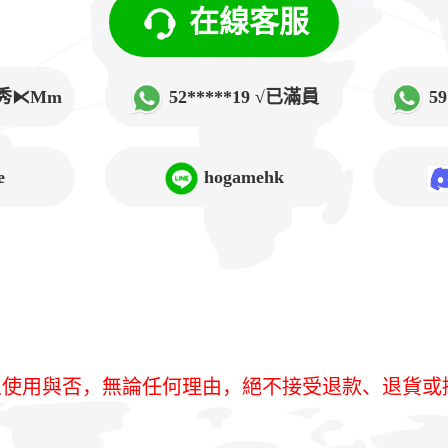
在線客服
√韓秀⧔Mm
52*****19 √已滿員
5
➲Lucy
e
hogamehk
人使用與否，無論任何理由，絕不接受退款、退貨或