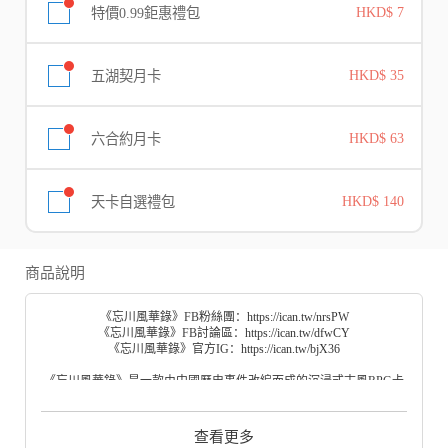
特價0.99鉅惠禮包
HKD$ 7
五湖契月卡
HKD$ 35
六合約月卡
HKD$ 63
天卡自選禮包
HKD$ 140
商品說明
《忘川風華錄》FB粉絲團：
https://ican.tw/nrsPW
《忘川風華錄》FB討論區：
https://ican.tw/dfwCY
《忘川風華錄》官方IG：
https://ican.tw/bjX36
《忘川風華錄》是一款由中國歷史事件改編而成的沉浸式古風RPG卡
牌手遊，跨越5,000年的歷史名士們齊聚忘川。玩家作為忘川世界的使
者，將與名士們攜手抵禦鬼王的入侵，守護這片世外桃源！
查看更多
【泱泱古風 錦繡如畫】