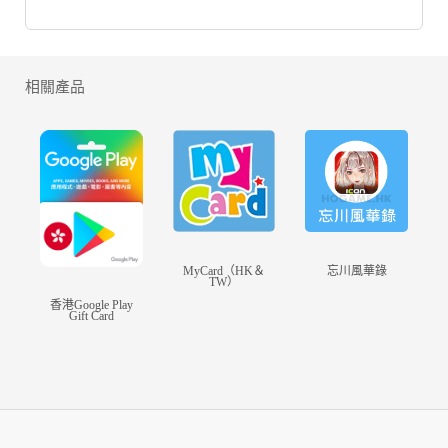
遊戲以東方古典彩墨筆觸描繪立體忘川世界，重現傳統文化建築，勾
勒出千古名士風姿。遊戲內處處蘊藏著大量的歷史元素符號，真實還
原歷史事件，玩家進入遊戲仿彿穿越千年，前往古代東方盛世展開一
段守護之旅。
相關產品
【忘川相遇 故人新友】
忘川集結了中華歷史長河中的文武名士，你可以看到劉邦項羽兩大霸
主爭鋒相對的吵架場景；蘇東坡與佛印討論美食；李白曹植李清照的
吟詩作對，秦始皇高冷的挑高望遠，在這裡玩家可以穿越時空與名人
雅士成為知己好友，並在日常生活中看到他們活潑有趣的互動場景。
【宿敵重逢 天命出擊】
玩家將帶領名士們阻止鬼王在歷史篇章中妄圖改變正史軌跡。每位名
士具有專屬的個人覺醒技能與名士間羈絆的天命組合技能，透過玩家
靈活的策略安排，打造出專屬於自己的最強陣容，擊敗鬼王守護忘川
世界！
MyCard（HK＆
忘川風華錄
TW）
【寶物名器 盡收眼底】
玩家作為使者守護忘川，在歷史場景中找到各朝代的寶物名器，包含
香港Google Play
Gift Card
秦始皇的傳國玉璽、象徵著楊玉環與唐明皇愛情的霓裳羽衣，還有歷
代的詩篇、器皿、華服、書畫都將存放於三世樓讓您欣賞。是喜愛收
藏古玩的玩家不可錯過的一大樂趣！
【談笑有鴻儒 往來皆名士】
精緻的亭台樓閣和傢俱配飾賦予桃源居個性化的家園空間，讓玩家在
忘川打造出獨一無二的古風家居設計，可邀請名士們前來落座對弈煮
茶、把酒言歡，甚至有機會品嚐到名士們精心烹煮的佳餚。