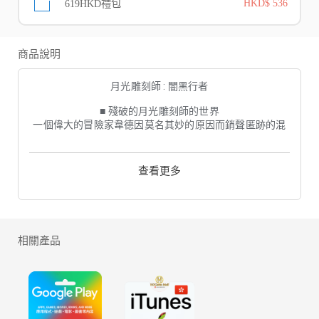
619HKD禮包
HKD$ 536
商品說明
月光雕刻師 : 闇黑行者
■ 殘破的月光雕刻師的世界
一個偉大的冒險家韋德因莫名其妙的原因而銷聲匿跡的混
亂時代.
再次爭取凡爾賽大陸的霸權！
繼承原著小說設定的原創故事
查看更多
■ 緊張和戰慄的瞬間！
傳說中的競爭開始了！ 用用戶之間激烈的PVP大戰實現夢
想的勝利吧！
相關產品
■ 無國界戰場上爭光！
現在，世界之間競爭激烈的戰鬥拉開了序幕...
與世界各地玩家爭奪傳說中的英雄位置的較量！
■ 用多樣的雕像和怪獸卡片打造屬於自己的攻略！
無盡的收集和組合的樂趣！