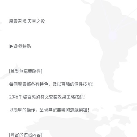
魔靈召喚:天空之役
▶遊戲特點
[其樂無窮策略性]
每個魔靈都各有特色，數以百種的個性技能！
23種千姿百態的符文套裝效果策略搭配！
以簡單的操作，呈現無窮無盡的遊戲樂趣！
[豐富的遊戲內容]