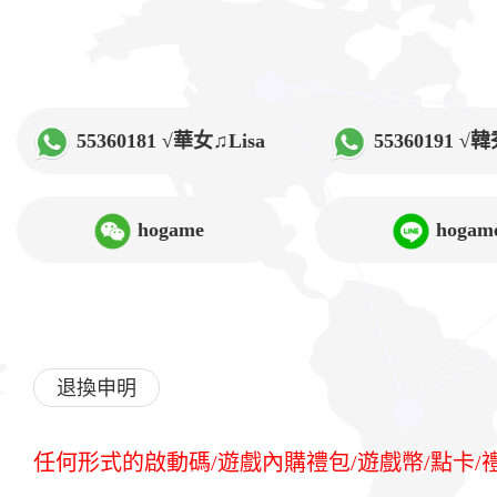
55360181 √華女♫Lisa
55360191 
hogame
hogam
退換申明
任何形式的啟動碼/遊戲內購禮包/遊戲幣/點卡