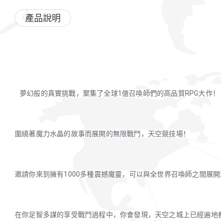
產品說明
夢幻般的真實挑戰，聚集了全球1億召喚師們的高品質RPG大作！
圍繞著魔力水晶的故事而展開的無限戰鬥，天空競技場！
邀請你來到擁有1000多種震撼魔靈，可以與全世界召喚師之間展
在你足智多謀的享受戰鬥過程中，你會發現，天空之城上已經遍地