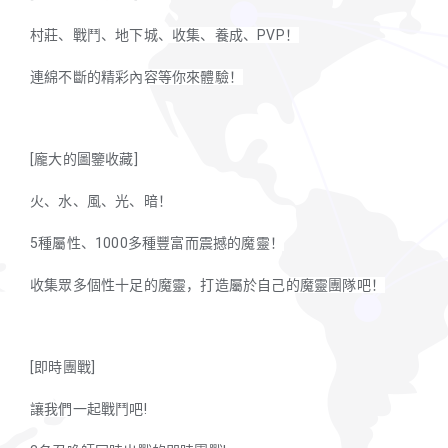
村莊、戰鬥、地下城、收集、養成、PVP！
連綿不斷的精彩內容等你來體驗！
[龐大的圖鑒收藏]
火、水、風、光、暗！
5種屬性、1000多種豐富而震撼的魔靈！
收集眾多個性十足的魔靈，打造屬於自己的魔靈團隊吧！
[即時團戰]
讓我們一起戰鬥吧!