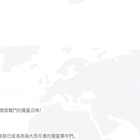
開激情戰鬥的魔靈召喚！
都是已成長為強大而珍重的魔靈夥伴們。