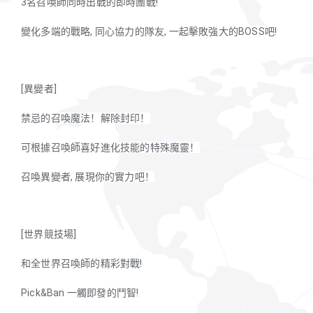
3名召喚師同時出戰的即時團戰!
變化多端的戰略, 同心協力的隊友, 一起擊敗強大的BOSS吧!
[異變者]
禁忌的召喚魔法！解除封印！
可根據召喚師喜好進化技能的特殊魔靈！
召喚異變者, 展現你的實力吧！
[世界競技場]
和全世界召喚師的精彩對戰!
Pick&Ban 一觸即發的鬥智!