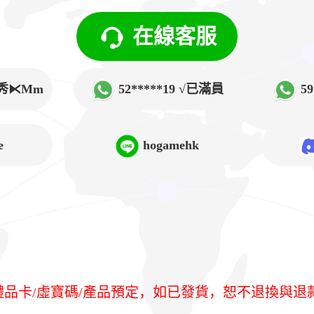
在線客服
√韓秀⧔Mm
52*****19 √已滿員
5
➲Lucy
e
hogamehk
/禮品卡/虛寶碼/產品預定，如已發貨，恕不退換與退