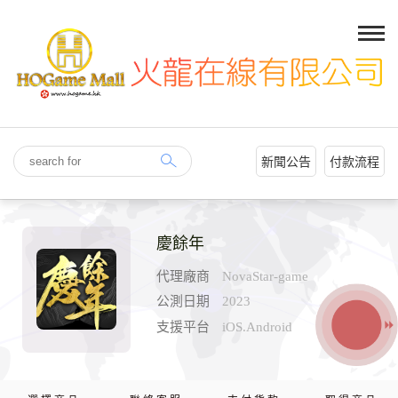
新聞公告
付款流程
慶餘年
代理廠商
NovaStar-game
公測日期
2023
支援平台
iOS.Android