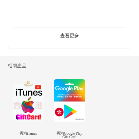
【遊戲特色】
查看更多
【正版授權，原著劇情經典再現】
官方正版同名手遊，小說、影視深度聯動，真實
呈現北齊、南慶、東夷、西域等宏大世界，慶廟
相遇、牛欄街血戰、朝堂鬥詩等經典劇情！
相關產品
【無拘門派，刀劍琴棍自由切換】
告別門派限制，創新的自由武學體系，百家武學
任你選擇，多線路成長攻防自如。技能自由搭
配，武器隨心切換，不同戰鬥場景解鎖百變戰鬥
策略
【輕功戰鬥，閃轉騰挪改變戰局】
打破戰鬥的空間限制，專屬輕功戰鬥技能，騰挪
閃避，進退自如。飛躍沖刺，淩空突擊，化身操
作狂人，瞬間改變戰局！
香港iTunes
香港Google Play
Gift Card