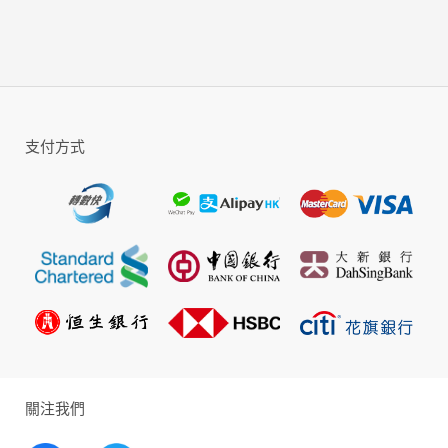
【結識夥伴，經典角色並肩作戰】
結識原著人物，探訪四大宗師，與司理理結伴同
遊，同二皇子把酒言歡。和經典角色親密互動，
解鎖專屬隱藏劇情，九品高手攜手共戰，闖蕩江
湖所向披靡
支付方式
【多重結局，虐心劇情親自改寫】
沈浸式劇情體驗，探索原著之外海量的隱藏故
事，開放式多重結局，不懼心意難平的虐心體
驗，演繹專屬於自己的江湖傳說！
【百變造型，行走江湖千人千面】
超高自由度捏臉系統，定制專屬你的江湖形象，
百變穿搭，自由染色，古今時尚元素碰撞，多種
腦洞坐騎任你挑選，餘年江湖潮流風尚由你來引
領！
關注我們
【機關解謎，抽絲剝繭巧思破局】
探索科幻而神秘的文明遺跡，發掘遺落的蛛絲馬