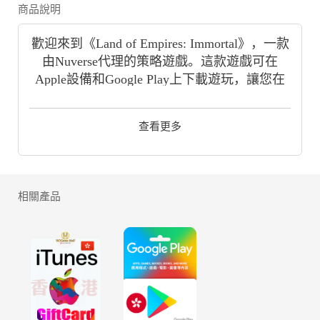
商品說明
歡迎來到《Land of Empires: Immortal》，一款
由Nuverse代理的策略遊戲。這款遊戲可在
Apple設備和Google Play上下載遊玩，讓您在
各種平台上盡情享受遊戲樂趣。
查看更多
在《Land of Empires: Immortal》中，您將扮演
一位帝國的統治者，探索世界、建設城市、發
展經濟、招募軍隊、與其他玩家建立聯盟或競
爭。這款策略遊戲將考驗您的戰略思維、領導
相關產品
能力和外交技巧。透過戰爭、貿易和外交，您
將建立一個強大的帝國並成為傳奇的統治者。
在HOGAME.HK的頁面上，您可以購買各種
《Land of Empires: Immortal》遊戲禮包，這些
禮包將提供豐富的遊戲資源、道具和特殊福
利，幫助您在遊戲中取得優勢。更令人興奮的