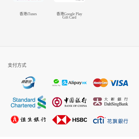
是，我們為您提供8.5折的優惠！現在購買禮
包，以更優惠的價格享受遊戲內的豐富體驗。
香港iTunes
香港Google Play
Gift Card
立即下載《Land of Empires: Immortal》，開始
您的帝國建設之旅！在HOGAME.HK上購買遊
戲禮包，以8.5折優惠享受額外的遊戲福利。準
備好
支付方式