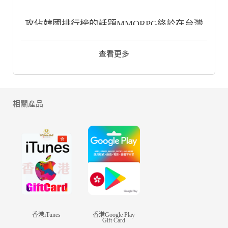
攻佔韓國排行榜的話題MMORPG終於在台灣
登場！
查看更多
邀請冒險家們進入HIT龐大而夢幻的世界。
▣遊戲介紹▣
相關產品
◈ 各有特色的六大職業
獨特轉職系統讓你自由切換。
選擇符合個人戰鬥方式的職業，
在這個奇幻而美麗的世界中用你自己的方式自
由遊玩吧！
香港iTunes
香港Google Play
Gift Card
◈與公會成員一同體驗狩獵BOSS的快感