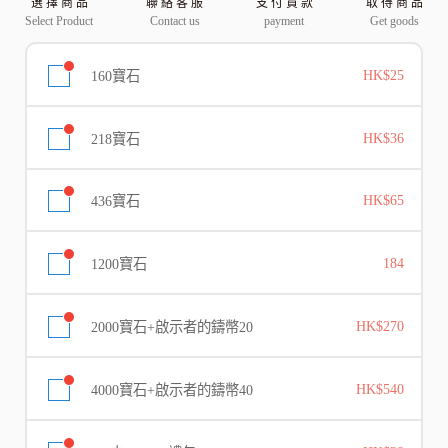
選 擇 商 品
聯 絡 客 服
支 付 貨 款
取 得 商 品
Select Product
Contact us
payment
Get goods
160寶石
HK$25
218寶石
HK$36
436寶石
HK$65
1200寶石
184
2000寶石+啟示者的鑄幣20
HK$270
4000寶石+啟示者的鑄幣40
HK$540