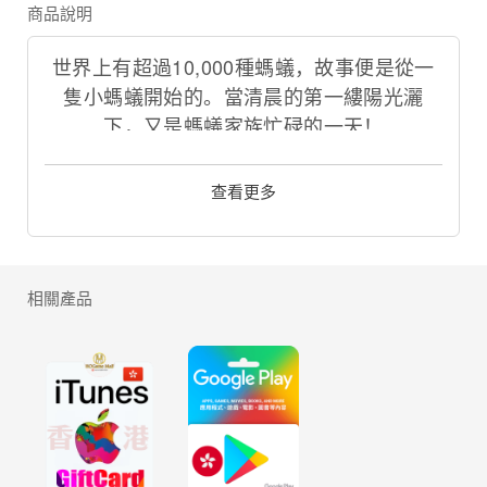
商品說明
世界上有超過10,000種螞蟻，故事便是從一
隻小螞蟻開始的。當清晨的第一縷陽光灑
下，又是螞蟻家族忙碌的一天！
在這裡，你是蟻族的統領，請發揮你的智
慧，建造蟻巢；帶領蟻后，壯大蟻群，抵禦
查看更多
外敵。自然界裡, 為了生存和繁衍, 戰爭頻
發。為了螞蟻家族的繁榮和榮耀, 盡情展現你
的謀略並發揮你的智慧吧!
透過HOGAME.HK 儲值The Ants手機遊戲，
相關產品
享受最高優惠！
官方渠道app內購儲值，可參與官方發布的所
有遊戲活動。