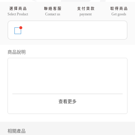
選 擇 商 品
聯 絡 客 服
支 付 貨 款
取 得 商 品
Select Product
Contact us
payment
Get goods
商品說明
查看更多
相關產品