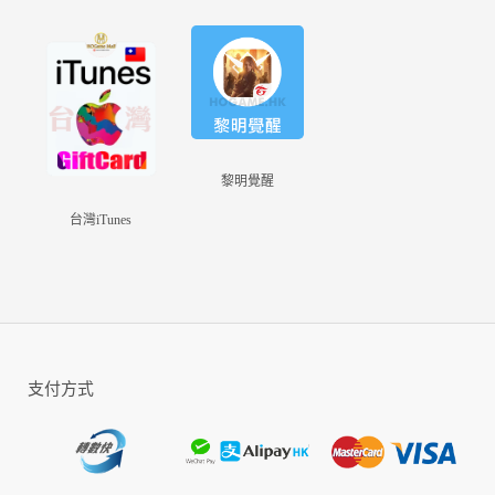
聯合開發 MOBA 競技手遊。讓你隨時開團不
受拘束，任何時候想玩就玩，即刻創造傳說、
來場頂尖對決！
Garena 傳說對決最新活動
美艷狠戾の捉妖師現身│ 櫻吹雪限時獲得！
活動時間：
2022 年 04 月 27 日（三）起 ～ 2022 年 05 月
黎明覺醒
13 日（五） 23：59 止。
台灣iTunes
活動內容：
活動時間內，於「櫻吹雪」活動頁面中，尋找
「印記」有機會可獲得限定造型「緋淚 櫻吹
雪」。
活動說明：
挑戰者可以在活動頁面中進行抽獎，首先系統
支付方式
將會隨機推送獎勵，挑戰者可以從中選擇獎勵
做為高級獎勵，高級獎勵設定完成後可以選擇
尋找印記進行抽獎；若尋找「印記」達指定數
量還可獲得加碼獎勵。