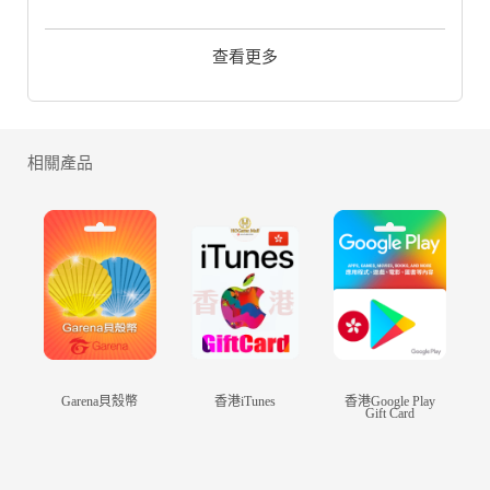
遊戲禮包內購買
每個項目 HK$8.00 - HK665.00
查看更多
24H線上購點免出門，
選HOGame隨時隨地暢玩娛樂世界！
相關產品
立刻透過HOGame.HK儲值
傳說對決點券
禮包,支援FPS/轉數快付款
樂享方便又慳錢的遊戲課金新購物體驗！
傳說對決
遊戲禮包HOGame儲值使用
貝殼幣、Google Play、OS 內購方式儲值；
Garena貝殼幣
香港iTunes
香港Google Play
搭配出的儲值方案,最為閣下優惠慳錢課金
Gift Card
關於遊戲：
《傳說對決》是Garena與騰訊天美工作室首款