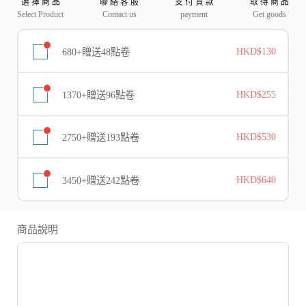
選 擇 商 品
聯 絡 客 服
支 付 貨 款
取 得 商 品
Select Product
Contact us
payment
Get goods
680+贈送48點卷
HKD$130
1370+贈送96點卷
HKD$255
2750+贈送193點卷
HKD$530
3450+贈送242點卷
HKD$640
商品說明