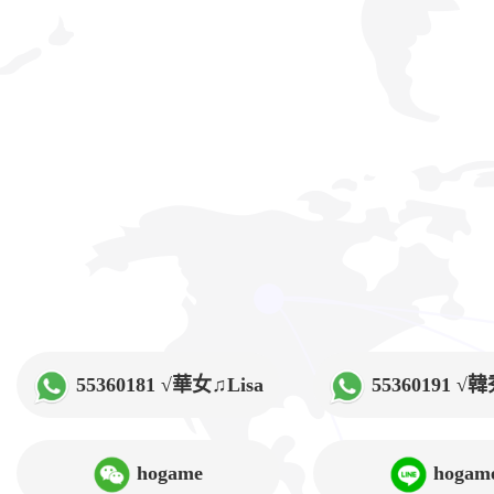
55360181 √華女♫Lisa
55360191 
hogame
hogam