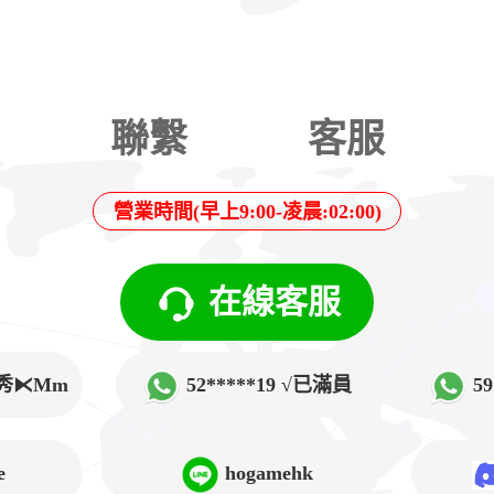
聯繫
客服
營業時間(早上9:00-凌晨:02:00)
在線客服
√韓秀⧔Mm
52*****19 √已滿員
5
➲Lucy
e
hogamehk