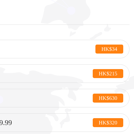
HK$34
HK$215
HK$630
.99
HK$320