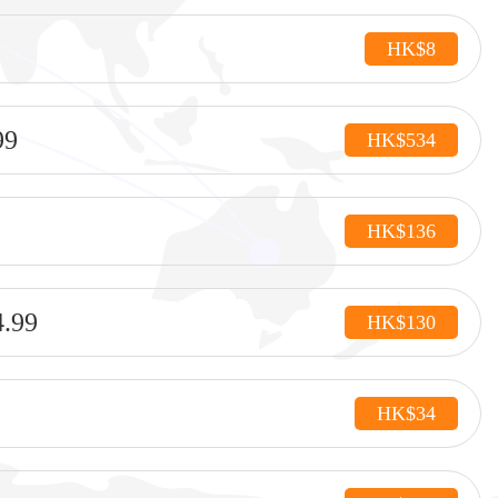
HK$8
9
HK$534
HK$136
99
HK$130
HK$34