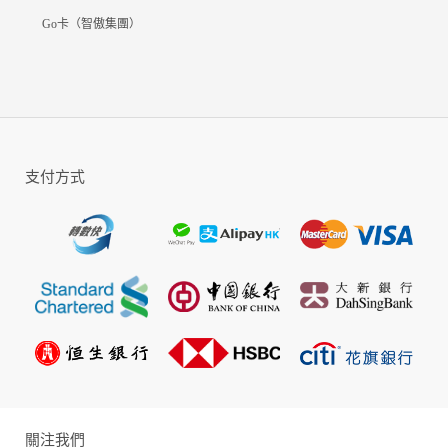
擊鼓，動畫特效高度還原漫畫精髓！
Go卡（智傲集團）
【自立門派！爭奪地盤成為教主！】
選擇你喜歡的門派加入，苦練神功，參與「地
盤戰」為門派建功立業！以個人身份參加「龍
虎爭霸戰」，對決各路高手，爭奪天下第一
人！當你擁有絕強能力，便可以自立門戶，成
支付方式
為一教之主，廣收門人，與羅剎、白蓮、元始
及通天平起平坐！
--聯絡我們--
Facebook官方專頁：
https://www.facebook.com/DTHeroesGameone
關注我們