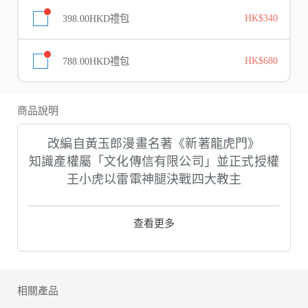
398.00HKD禮包
HK$340
788.00HKD禮包
HK$680
商品說明
改編自黃玉郎漫畫名著《新著龍虎門》
知識產權屬「文化傳信有限公司」並正式授權
王小虎以雷電神腿決戰四大教主
香港人集體回憶卡牌手遊
查看更多
【新著授權！重現經典動畫劇情！】
1970年灣仔道，二十歲的黃玉郎創作出《小
流氓》（龍虎門前身），自此五十年來《龍虎
門》風靡華人市場，今日，經歷兩載苦心研發
相關產品
的《龍虎門M》卡牌手遊，以動畫方式重現經