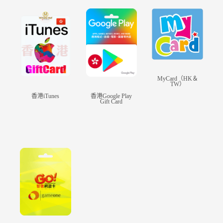
典：油麻地王小虎惡戰大龍頭，家族恩怨王海
蛟之戰、金剛山群英挑戰金羅漢等等，精彩動
畫帶你進入龍虎門的遊戲世界！
【強者雲集！過百龍虎群英結集！】
港漫風扭蛋設計令你置身於漫畫之中，近百個
MyCard（HK＆
TW）
新著正邪角色登場，全新3D造型活現眼前，
香港iTunes
香港Google Play
玩家可以隨意收集你喜歡的原著角色，龍虎三
Gift Card
皇、大龍頭、翻江蛟、千變棍妖、四大教主，
配搭出無敵組合，組合你的完美《龍虎門》大
圖鑑！
【粵語配音！九陽易筋威震天下！ 】
精心炮製新著漫畫角色出場動畫，「本少爺就
是邪拳小魔王風雷，即管放馬過來！」粵語配
音、原汁原味！龍虎門奇功五花八門，九陽神
功、易筋經，絕招鬼哭神號、亢龍有悔、雷霆