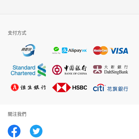
牧、培養拉姆，享受最悠閒的田園生活。在
摩爾莊園的世界中，每位小摩爾們都能擁有
一個獨屬自己的農莊和小屋，按照自己的意
願打造完美莊園，做一名最自由、愛經營的
支付方式
小摩爾。
【勞動最快樂 —— SMC系統多職業完美移
植】
「摩爾莊園」SMC職業考核回歸，體驗原汁
原味的職業玩法。自由扮演農夫、廚師、嚮
導等角色，在莊園里學習、工作，感受不同
的職業經歷。在未來還會有更多有趣的SMC
職業等你來加入！
關注我們
【百變大咖秀 —— 隨心搭配我最
FASHION】