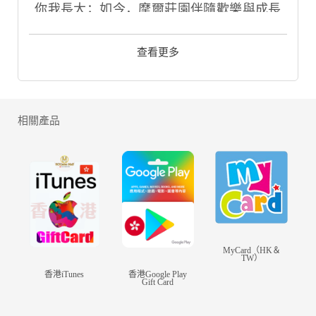
你我長大；如今，摩爾莊園伴隨歡樂與成長
正式歸來。
記憶回溯、夢想再臨，3D世界的全新故事即
查看更多
將啟程——由淘米網絡傾力開發，魔方數位
代理發行的3D模擬社區遊戲「摩爾莊園」手
遊即將推出，團隊希望打造集休閒益智、社
交陪伴、多樣小遊戲、宏大劇情為一體的經
相關產品
典IP社區，在原汁原味還原IP內容的同時，
增加遊戲更多新穎的可玩性。
現在，「摩爾莊園手遊」首次“重逢”測試招募
即將開啟，請各位小摩爾保持關注！
請以重逢為名，期待與你們的再次相遇！
體驗全新「摩爾莊園」不一樣的遊戲特色：
MyCard（HK＆
TW）
【嚮往的生活 —— 藏在心底深處的田園牧
香港iTunes
香港Google Play
Gift Card
歌】
遠離忙碌現實，在莊園中養花種菜、釣魚畜