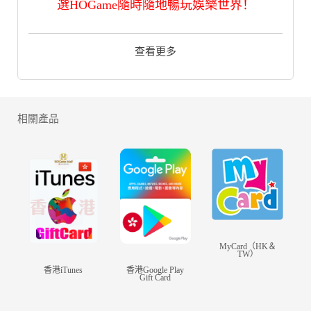
選HOGame隨時隨地暢玩娛樂世界！
立刻透過HOGame.HK儲值
查看更多
小將兵多多元寶禮包,FPS/轉數快付款
樂享方便又慳錢的遊戲課金新購物體驗！
小將兵多多遊戲禮包HOGame使用
相關產品
MyCard/Google Play/iOS 內購方式儲值；
遊戲宣本：
在這方小小的天地，三國武將齊聚於此，等
等，好像發生了奇怪的事情。
張郃：把我的東西還給我！
MyCard（HK＆
黃月英：我怎麼變這樣了？
TW）
潘鳳：俺老牛來……台詞都錯了！
香港iTunes
香港Google Play
Gift Card
眾武將：我太閒了！！！
《小將兵多多》是一款集合各種武將的極致休