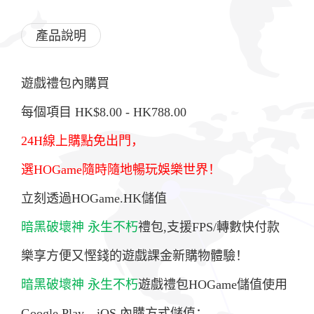
產品說明
遊戲禮包內購買
每個項目 HK$8.00 - HK788.00
24H線上購點免出門，
選HOGame隨時隨地暢玩娛樂世界！
立刻透過HOGame.HK儲值
暗黑破壞神 永生不朽
禮包,支援FPS/轉數快付款
樂享方便又慳錢的遊戲課金新購物體驗！
暗黑破壞神 永生不朽
遊戲禮包HOGame儲值使用
Google Play、iOS 內購方式儲值；