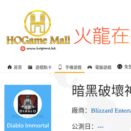
免
首頁
遊戲點卡
手機遊戲
電腦遊戲
暗黑破壞
廠商：
Blizzard Entert
公測日：
---