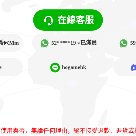
在線客服
√韓秀⧔Mm
52*****19 √已滿員
5
➲Lucy
e
hogamehk
人使用與否，無論任何理由，絕不接受退款、退貨或