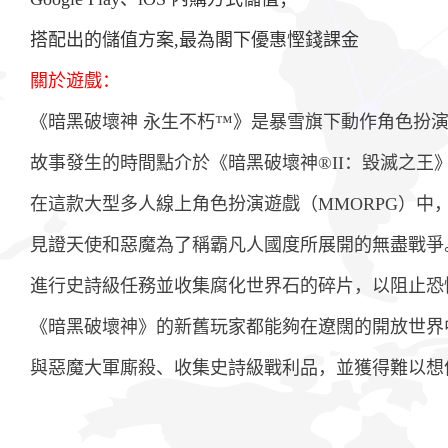
搭配出的儲值方案,最為閣下優惠慳錢課金
關於遊戲：
《暗黑破壞神 永生不朽™》是暴雪旗下動作角色扮
故事發生的時間點介於《暗黑破壞神®II：毀滅之王》
在這款大型多人線上角色扮演遊戲（MMORPG）中
見證天使和惡魔為了稱霸凡人國度所展開的無盡戰爭
進行史詩級任務並收集腐化世界石的碎片，以阻止恐
《暗黑破壞神》的新舊玩家都能夠在遼闊的開放世界
與惡魔大軍廝殺、收集史詩級戰利品，並獲得難以想