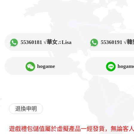
55360181 √華女♫Lisa
55360191 
hogame
hogam
退換申明
遊戲禮包儲值屬於虛擬產品一經發貨，無論客