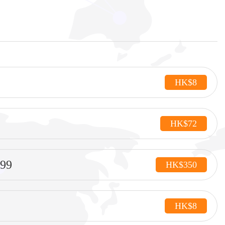
HK$8
HK$72
99
HK$350
HK$8