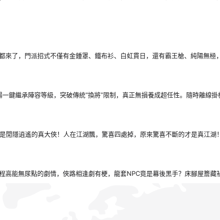
都來了，門派招式不僅有金鍾罩、鐵布衫、白虹貫日，還有霸王槍、純陽無極
場一鍵繼承陣容等級，突破傳統“換將”限制，真正無損養成超任性。隨時離線
能是閒隱逍遙的真大俠！人在江湖飄，驚喜四處掉，原來驚喜不斷的才是真江湖
程高能無尿點的劇情，俠路相逢劇有梗，龍套NPC竟是幕後黑手？床腳屋簷藏