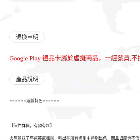
退換申明
Google Play 禮品卡屬於虛擬商品，一經發
產品說明
======遊戲特色======
【個性群俠，有顏有料】
火陣營妹子丐幫英氣颯爽，輸出在所有體系中特別出色，而且坦度也不低