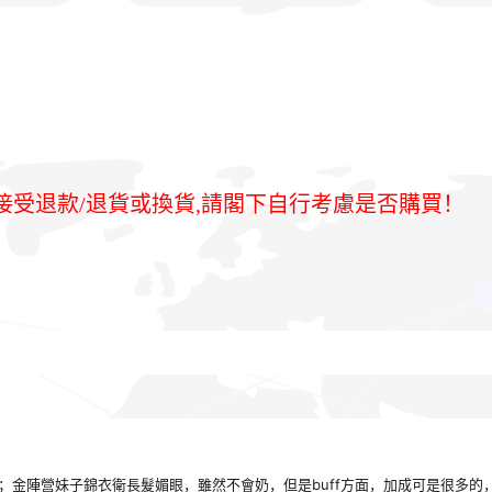
貨,不接受退款/退貨或換貨,請閣下自行考慮是否購買！
；金陣營妹子錦衣衛長髮媚眼，雖然不會奶，但是buff方面，加成可是很多