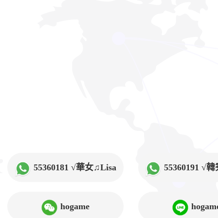
55360181 √華女♫Lisa
55360191 
hogame
hogam