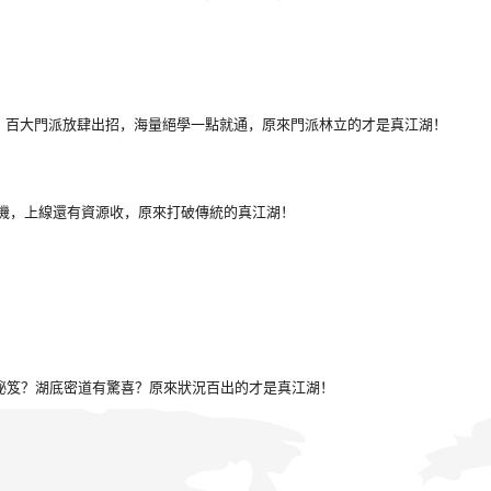
，百大門派放肆出招，海量絕學一點就通，原來門派林立的才是真江湖！
掛機，上線還有資源收，原來打破傳統的真江湖！
！
祕笈？湖底密道有驚喜？原來狀況百出的才是真江湖！