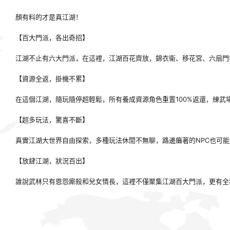
顏有料的才是真江湖！
【百大門派，各出奇招】
江湖不止有六大門派，在這裡，江湖百花齊放，錦衣衛、移花宮、六扇門
【資源全返，掛機不累】
在這個江湖，隨玩隨停超輕鬆，所有養成資源角色重置100%返還，練武
【超多玩法，驚喜不斷】
真實江湖大世界自由探索，多種玩法休閒不無聊，路邊癱著的NPC也可
【放肆江湖，狀況百出】
誰說武林只有恩怨廝殺和兒女情長，這裡不僅聚集江湖百大門派，更有全