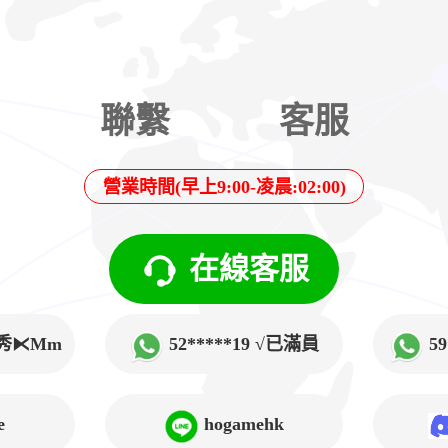
聯繫
客服
營業時間(早上9:00-凌晨:02:00)
在線客服
√韓秀⧔Mm
52*****19 √已滿員
5
➲Lucy
e
hogamehk