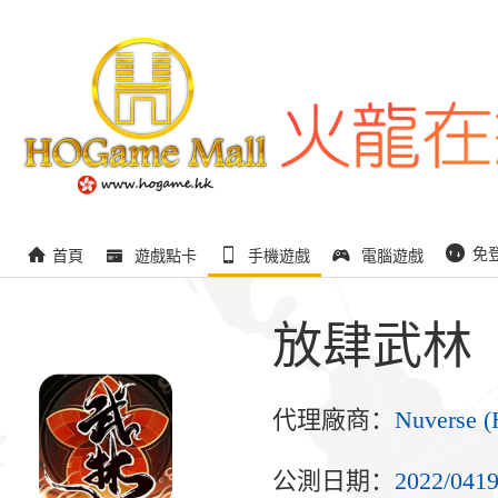
免
首頁
遊戲點卡
手機遊戲
電腦遊戲
放肆武林
代理廠商：
Nuverse (
公測日期：
2022/041