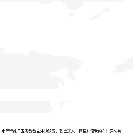
的，水陣營妹子五毒教教主外貌妖媚，軟語迷人，擅長刺殺我的心！原來有