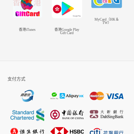
☆鋪設多條工業流水線，生產食品，設計時
裝，提高產量，吸納市場資本
☆加蓋公寓，裝修豪宅，提高都市人口，增強
MyCard（HK＆
TW）
居民消費力
香港iTunes
香港Google Play
☆打造超商一條街，上架人氣新品，滿足居民
Gift Card
需求，24小時全日營業，月銷售破億不是夢
☆佈置大型豪華車展，蒐集世界名車，富豪們
的速度與激情
☆招募優秀員工，提交招聘需求，秘書、推銷
員、外賣小妹、棒球女神…等你挑選
☆一鍵培訓考取證書，升職加薪調整崗位，合
支付方式
理安排核心員工的職業規劃，為公司創造更多
財富
☆猶豫就會敗北，失敗就會破產！商戰風雲，
人才PK，你會是那個笑到最後的大總裁嗎？
關注FB粉絲頁 福利多多：
https://www.facebook.com/RichRich.tw