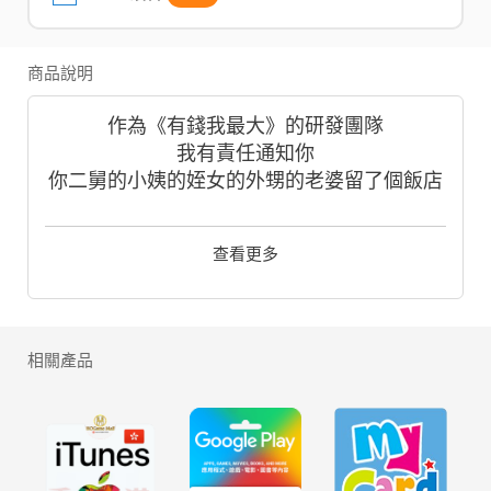
商品說明
作為《有錢我最大》的研發團隊
我有責任通知你
你二舅的小姨的姪女的外甥的老婆留了個飯店
給你
從此你可以炒掉老闆、脫離加班社畜
查看更多
跨足餐飲、工業、住宅、超商、影視等行業
成為都市首富，走上人生巔峰！
↓↓↓↓《有錢我最大》每日頭條↓↓↓↓
☆開局繼承飯店，提升飯店口碑，研究滷肉飯
相關產品
等美味菜品，打造全市第一米其林餐廳
☆經營大型影城，憑藉敏銳嗅覺，佈局假日檔
期，上架《玩命開頭》、《神現少女》等賣座
影片