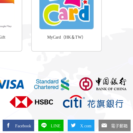
ift
MyCard（HK＆TW）
Facebook
LINE
X.com
電子郵箱