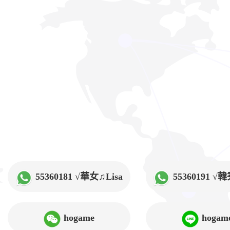
55360181 √華女♫Lisa
55360191 
hogame
hogam