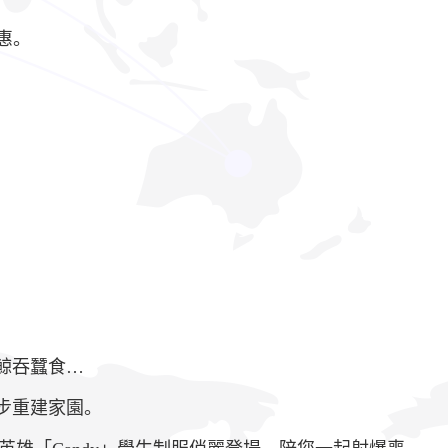
優惠。
鯨吞蠶食…
步重建家園。