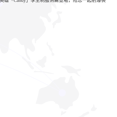
雄「Candy」學生制服俏麗登場，陪您一起射爆喪