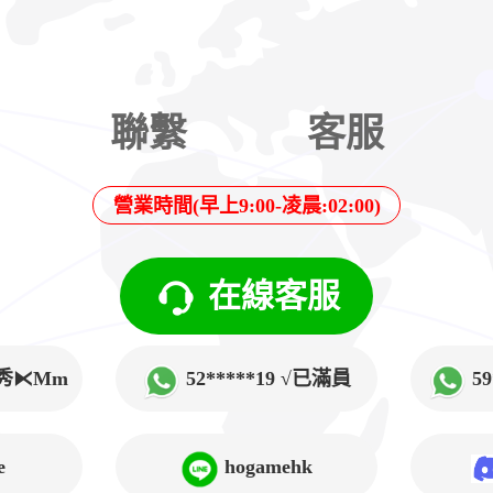
聯繫
客服
營業時間(早上9:00-凌晨:02:00)
在線客服
√韓秀⧔Mm
52*****19 √已滿員
5
➲Lucy
e
hogamehk