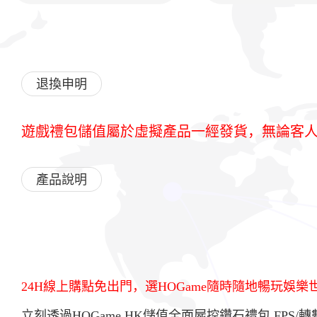
退換申明
遊戲禮包儲值屬於虛擬產品一經發貨，無論客
產品說明
24H線上購點免出門，選HOGame隨時隨地暢玩娛樂
立刻透過HOGame.HK儲值全面屍控鑽石禮包,FP