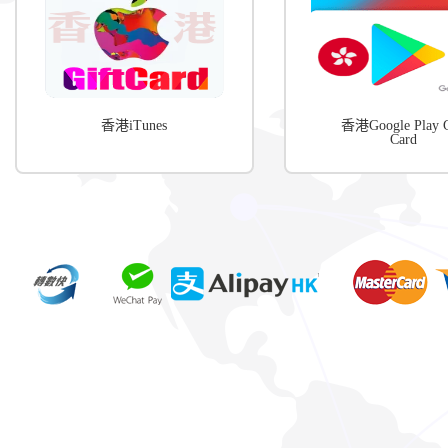
香港iTunes
香港Google Play G
Card