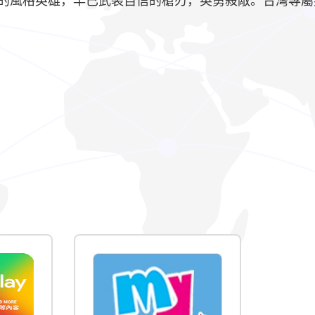
色的風格英雄，早已武裝自信的槍刃，英勇殺敵。台灣專屬英