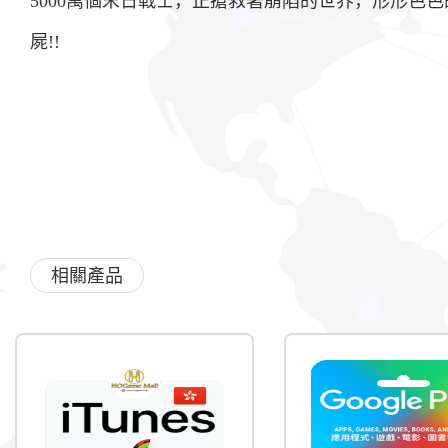
5000萬個末日戰士，正搶救著崩陷的世界，形形色
屍!!
相關產品