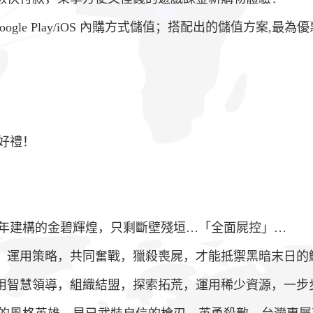
ogle Play/iOS 內購方式儲值；搭配出的儲值方案,最為
好禮！
年建構的金碧輝煌，只剩斷壁殘垣…「全面屍控」…
伴，運用策略，共同奮戰，獵殺喪屍，才能抵禦黑暗末日的
善用智慧領導，組織結盟，探索拓荒，運用稀少資源，一步