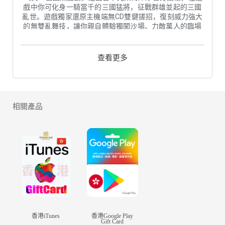
戲中你可化身一騎當千的三國猛將，征戰群雄並起的三國
亂世。遊戲獨家還原主機端無CD雙鍵搓招，復刻威力強大
的無雙亂舞技，讓你親自體驗獨闖沙場、力敵萬人的臨場
快感！重溫魏蜀吳晉四大國傳經典劇情，全真三武將悉數
還原，超大地圖、經典玩法模式悉數登場，個人城池建
設，構建屬於自己的熱血三國，在手機上極致還原《真三
查看更多
國無雙》主機體驗！
【官方授權 正統真三】
“亂世出猛將，英雄世無雙。”《真・三國無雙霸》由光榮特
庫摩正版授權，官方原創團隊深度監製，原汁原味還原熱
相關產品
血經典。真三英雄原畫、標誌性的武將動作直接由光榮方
提供，只為打造玩家心中的三國超級英雄。項目團隊對原
作精髓的把控，更獲得光榮製作人鈴木亮浩、監督宮內淳
高度認可，監督宮內淳更是直言“這就是無雙”。
【百人同屏 一騎當千】
縱橫戰場、一騎當千，打造歷史臨場感的“無雙”戰鬥，
《真・三國無雙霸》的主題不曾改變！無CD設定實時切
換、雙鍵組合自由搓招，高傷連段攻防節奏隨你任性搭
配。獨立動模隨機運算，後台程序同步優化，大幅突破原
作同屏上限，實現真正的百人同屏，橫掃千軍的割草快感
即刻體驗。裝備得意武器、運用特定操作，無雙絕技完美
香港iTunes
香港Google Play
Gift Card
復刻，碾壓式戰鬥隨時呈現。