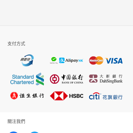
【經典武將 悉數還原】
《真・三國無雙霸》原畫皆由光榮提供，為凸顯武將個性
色彩，設計全面加強金屬質感，鏡像級復刻武將造型。武
將動作均由光榮方提供，專屬動作模組悉數到場，誇張技
能華麗特效予以加持，刷新記憶經典表現。呂布、趙雲、
曹操、貂蟬等人氣武將得以一一還原，攜手與你再戰三
國。
支付方式
【史詩劇情 原汁原味】
魏蜀吳晉勢力對抗，歷史一幕激燃上演，四大國傳劇情帶
你再品三國。豐富的作戰模式，上百場史詩戰役，殲滅
戰，守城戰，護送逃脫戰，支援戰，擒王戰，生存戰，競
速戰等多樣性的劇情戰役，合戰群英，鬥將百花，御前演
武，武宴摘星，衛城爭霸等多類型的玩法模式，記憶中的
真三國無雙，將再次熱血呈現。
【手遊獨創 體驗升級】
除經典傳承之外，為了豐富暢爽戰鬥體驗，《真・三國無
雙霸》首創多款新玩法。武將羈絆拉滿，開啟合體技屠殺
全場；自定義地圖編輯玩法，防事建築，BOSS小兵位置隨
心設定，提升戰鬥操控感；PVP戰斗全新融入，多人組隊
關注我們
同屏割草，好友開黑體驗莫測戰場；建設個人主城，變身
主公號令群雄。前所未有的三國體驗，等你來挑戰！