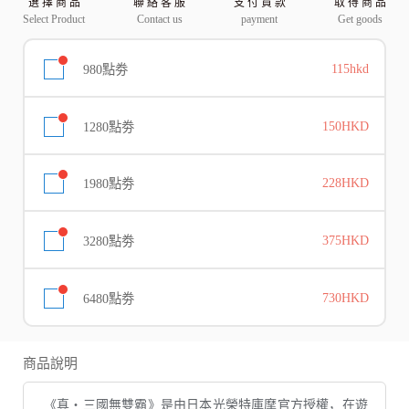
選 擇 商 品
聯 絡 客 服
支 付 貨 款
取 得 商 品
Select Product
Contact us
payment
Get goods
980點劵
115hkd
1280點劵
150HKD
1980點劵
228HKD
3280點劵
375HKD
6480點劵
730HKD
商品說明
《真・三國無雙霸》是由日本光榮特庫摩官方授權，在遊