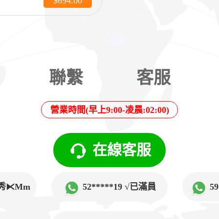
$694.00
聯繫
客服
營業時間(早上9:00-凌晨:02:00)
在線客服
√韓秀⧔Mm
52*****19 √已滿員
5
➲Lucy