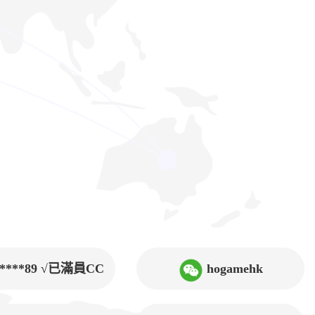
9****89 √已滿員CC
hogamehk