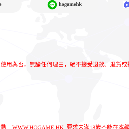
e
hogamehk
人使用與否，無論任何理由，絕不接受退款、退貨或
行動」
WWW.HOGAME.HK
要求未滿18歲不能在本