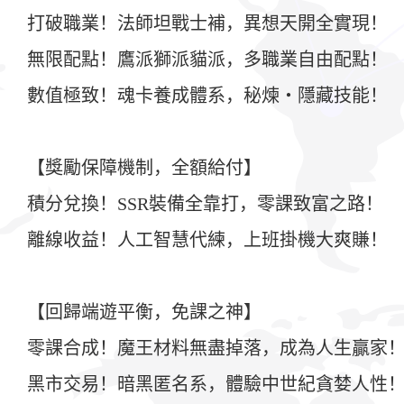
打破職業！法師坦戰士補，異想天開全實現！
無限配點！鷹派獅派貓派，多職業自由配點！
數值極致！魂卡養成體系，秘煉・隱藏技能！
【獎勵保障機制，全額給付】
積分兌換！SSR裝備全靠打，零課致富之路！
離線收益！人工智慧代練，上班掛機大爽賺！
【回歸端遊平衡，免課之神】
零課合成！魔王材料無盡掉落，成為人生贏家
黑市交易！暗黑匿名系，體驗中世紀貪婪人性