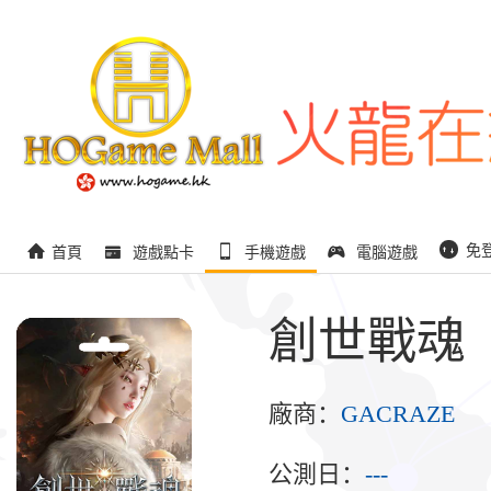
免
首頁
遊戲點卡
手機遊戲
電腦遊戲
創世戰魂
廠商：
GACRAZE
公測日：
---