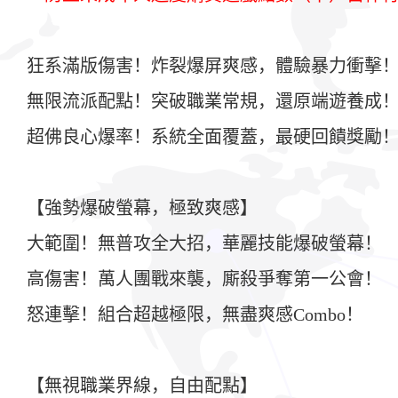
狂系滿版傷害！炸裂爆屏爽感，體驗暴力衝擊
無限流派配點！突破職業常規，還原端遊養成
超佛良心爆率！系統全面覆蓋，最硬回饋獎勵
【強勢爆破螢幕，極致爽感】
大範圍！無普攻全大招，華麗技能爆破螢幕！
高傷害！萬人團戰來襲，廝殺爭奪第一公會！
怒連擊！組合超越極限，無盡爽感Combo！
【無視職業界線，自由配點】