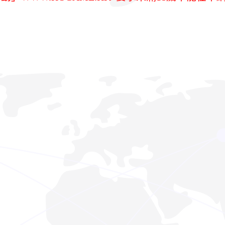
！
！
！